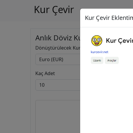
Kur Çevir
Kur Çevir Eklentim
Anlık Döviz Kuru Hesapla
Dönüştürülecek Kur
Kaç Adet
10
548,74