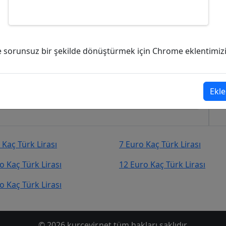
k Lirası (TL)?
ve sorunsuz bir şekilde dönüştürmek için Chrome eklentimizi i
irası (TL)
şekilde kurcevir.net adresinden takip
Ekle
 Kaç Türk Lirası
7 Euro Kaç Türk Lirası
o Kaç Türk Lirası
12 Euro Kaç Türk Lirası
o Kaç Türk Lirası
© 2026 kurcevir.net tüm hakları saklıdır.