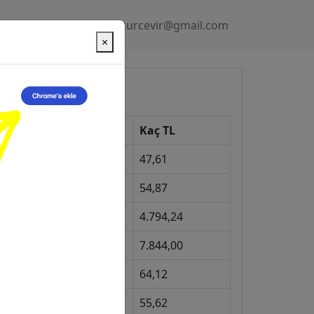
Gizlilik Politikası
kurcevir@gmail.com
×
üncel Kurlar
Kur
Kaç TL
Dolar
47,61
Euro
54,87
Gram Altın
4.794,24
eyrek Altın
7.844,00
ngiliz Sterlini
64,12
Gram Gümüş
55,62