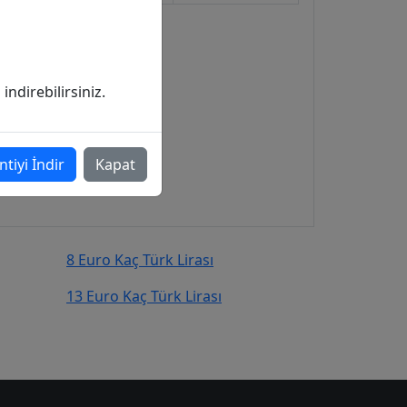
ndirebilirsiniz.
ntiyi İndir
Kapat
8 Euro Kaç Türk Lirası
13 Euro Kaç Türk Lirası