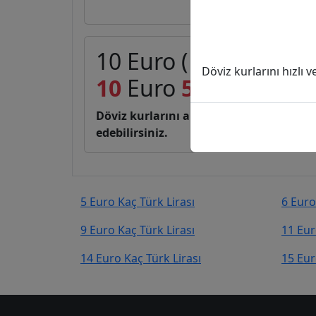
10 Euro (EUR) kaç Tür
Döviz kurlarını hızlı 
10
Euro
548,74
Türk L
Döviz kurlarını anlık, canlı, basit bir 
edebilirsiniz.
5 Euro Kaç Türk Lirası
6 Euro
9 Euro Kaç Türk Lirası
11 Eur
14 Euro Kaç Türk Lirası
15 Eur