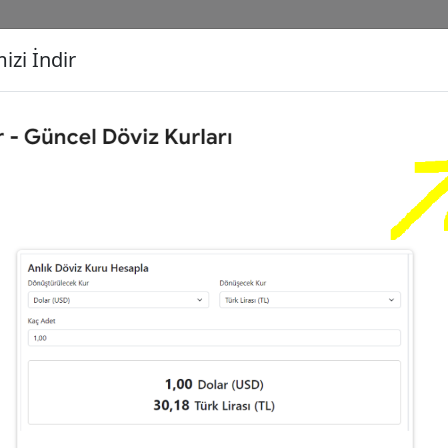
izi İndir
G
Dönüşecek Kur
Ç
Euro (EUR)
İ
Türk Lirası (TL)