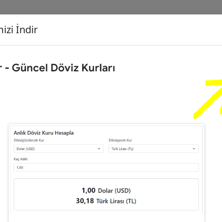
izi İndir
G
Dönüşecek Kur
Ç
Çeyrek Altın (C)
İ
78
Dolar (USD)