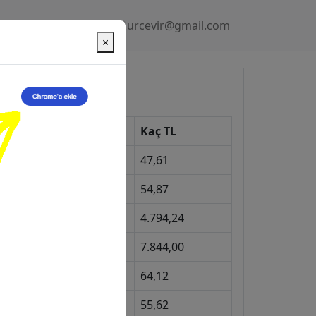
Gizlilik Politikası
kurcevir@gmail.com
×
üncel Kurlar
Kur
Kaç TL
Dolar
47,61
Euro
54,87
Gram Altın
4.794,24
eyrek Altın
7.844,00
ngiliz Sterlini
64,12
Gram Gümüş
55,62