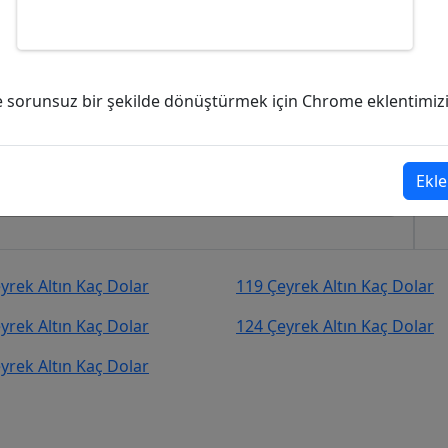
kaç Dolar (USD)?
ve sorunsuz bir şekilde dönüştürmek için Chrome eklentimizi i
00,78
Dolar (USD)
şekilde kurcevir.net adresinden takip
Ekle
yrek Altın Kaç Dolar
119 Çeyrek Altın Kaç Dolar
yrek Altın Kaç Dolar
124 Çeyrek Altın Kaç Dolar
yrek Altın Kaç Dolar