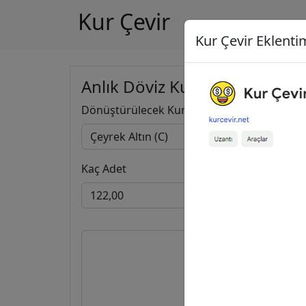
Kur Çevir
Kur Çevir Eklentim
Anlık Döviz Kuru Hesapla
Dönüştürülecek Kur
Kaç Adet
122,00
20.100,