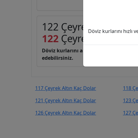
122 Çeyrek Altın (C) 
Döviz kurlarını hızlı 
122
Çeyrek Altın
20.1
Döviz kurlarını anlık, canlı, basit bir 
edebilirsiniz.
117 Çeyrek Altın Kaç Dolar
118 Çe
121 Çeyrek Altın Kaç Dolar
123 Çe
126 Çeyrek Altın Kaç Dolar
127 Çe