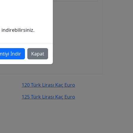
ndirebilirsiniz.
ntiyi İndir
Kapat
120 Türk Lirası Kaç Euro
125 Türk Lirası Kaç Euro