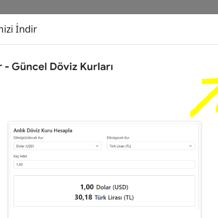
izi İndir
G
Dönüşecek Kur
Ç
Türk Lirası (TL)
İ
Euro (EUR)