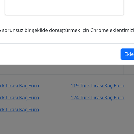
kaç Euro (EUR)?
ve sorunsuz bir şekilde dönüştürmek için Chrome eklentimizi i
uro (EUR)
şekilde kurcevir.net adresinden takip
Ekle
rk Lirası Kaç Euro
119 Türk Lirası Kaç Euro
rk Lirası Kaç Euro
124 Türk Lirası Kaç Euro
rk Lirası Kaç Euro