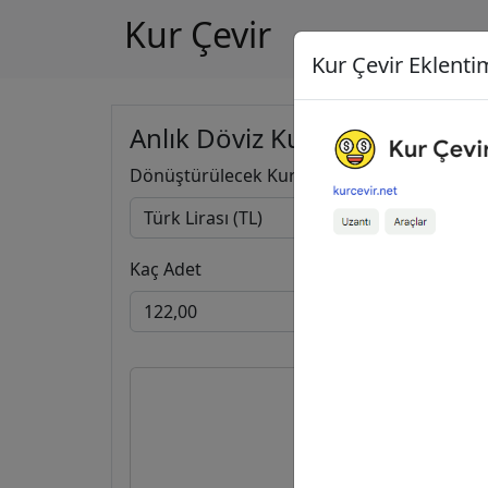
Kur Çevir
Kur Çevir Eklentim
Anlık Döviz Kuru Hesapla
Dönüştürülecek Kur
Kaç Adet
122,00
2,22