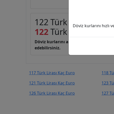
122 Türk Lirası (TL) 
Döviz kurlarını hızlı 
122
Türk Lirası
2,22
E
Döviz kurlarını anlık, canlı, basit bir 
edebilirsiniz.
117 Türk Lirası Kaç Euro
118 Tü
121 Türk Lirası Kaç Euro
123 Tü
126 Türk Lirası Kaç Euro
127 Tü