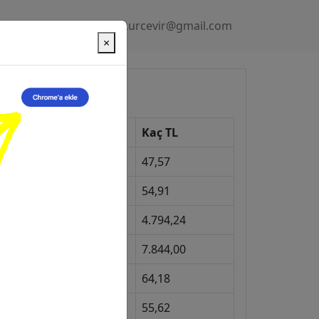
Gizlilik Politikası
kurcevir@gmail.com
×
üncel Kurlar
Kur
Kaç TL
Dolar
47,57
Euro
54,91
Gram Altın
4.794,24
eyrek Altın
7.844,00
ngiliz Sterlini
64,18
Gram Gümüş
55,62