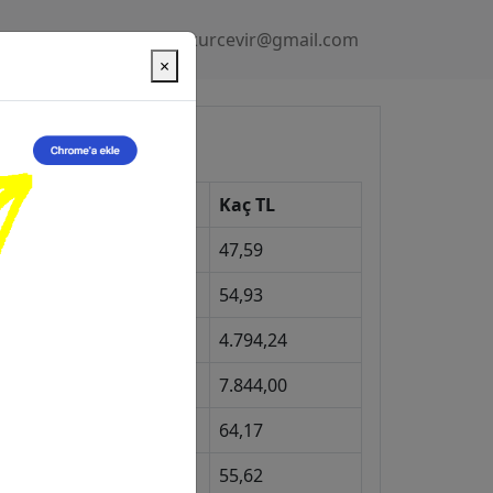
Gizlilik Politikası
kurcevir@gmail.com
×
üncel Kurlar
Kur
Kaç TL
Dolar
47,59
Euro
54,93
Gram Altın
4.794,24
eyrek Altın
7.844,00
ngiliz Sterlini
64,17
Gram Gümüş
55,62