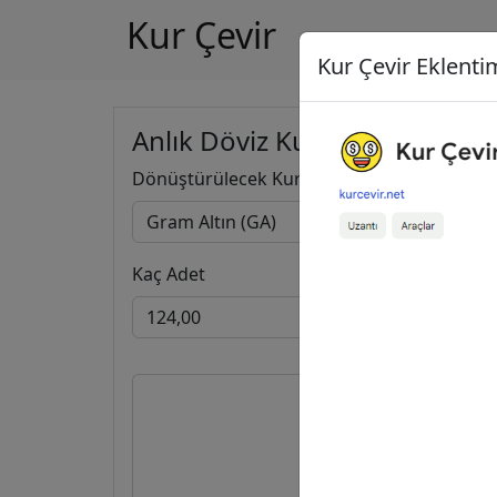
Kur Çevir
Kur Çevir Eklentim
Anlık Döviz Kuru Hesapla
Dönüştürülecek Kur
Kaç Adet
124,00
12.491,