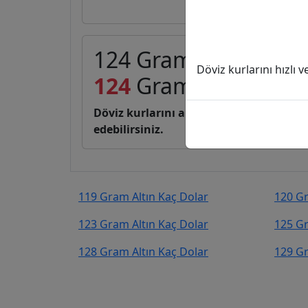
124 Gram Altın (GA) 
Döviz kurlarını hızlı 
124
Gram Altın
12.49
Döviz kurlarını anlık, canlı, basit bir 
edebilirsiniz.
119 Gram Altın Kaç Dolar
120 Gr
123 Gram Altın Kaç Dolar
125 Gr
128 Gram Altın Kaç Dolar
129 Gr