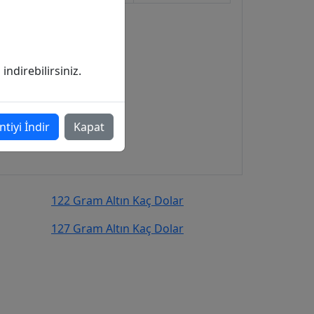
ndirebilirsiniz.
ntiyi İndir
Kapat
122 Gram Altın Kaç Dolar
127 Gram Altın Kaç Dolar