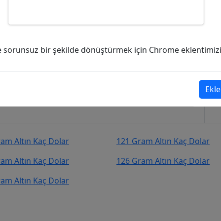
kaç Dolar (USD)?
ve sorunsuz bir şekilde dönüştürmek için Chrome eklentimizi i
1,53
Dolar (USD)
şekilde kurcevir.net adresinden takip
Ekle
am Altın Kaç Dolar
121 Gram Altın Kaç Dolar
am Altın Kaç Dolar
126 Gram Altın Kaç Dolar
am Altın Kaç Dolar