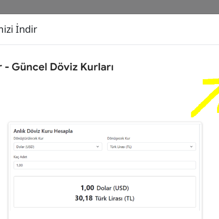
izi İndir
G
Dönüşecek Kur
Ç
Gram Altın (GA)
İ
53
Dolar (USD)