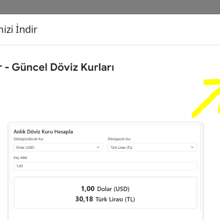
izi İndir
G
Dönüşecek Kur
Ç
Dolar (USD)
İ
Türk Lirası (TL)