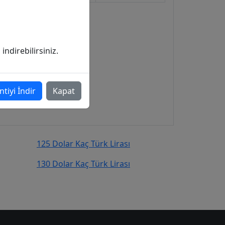
ndirebilirsiniz.
ntiyi İndir
Kapat
125 Dolar Kaç Türk Lirası
130 Dolar Kaç Türk Lirası