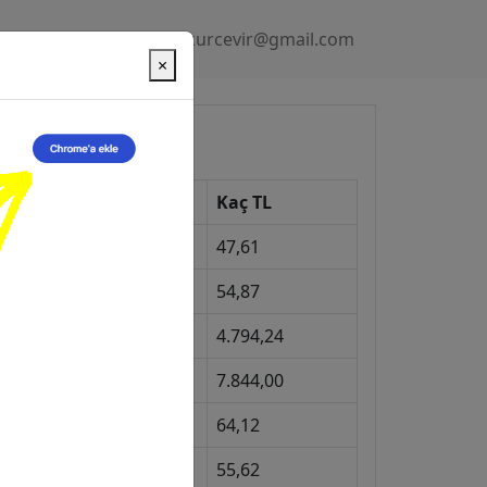
Gizlilik Politikası
kurcevir@gmail.com
×
üncel Kurlar
Kur
Kaç TL
Dolar
47,61
Euro
54,87
Gram Altın
4.794,24
eyrek Altın
7.844,00
ngiliz Sterlini
64,12
Gram Gümüş
55,62