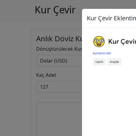
Kur Çevir
Kur Çevir Eklentim
Anlık Döviz Kuru Hesapla
Dönüştürülecek Kur
Kaç Adet
127
6.046,28