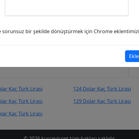
ürk Lirası (TL)?
ve sorunsuz bir şekilde dönüştürmek için Chrome eklentimizi i
rk Lirası (TL)
şekilde kurcevir.net adresinden takip
Ekle
lar Kaç Türk Lirası
124 Dolar Kaç Türk Lirası
lar Kaç Türk Lirası
129 Dolar Kaç Türk Lirası
lar Kaç Türk Lirası
© 2026 kurcevir.net tüm hakları saklıdır.