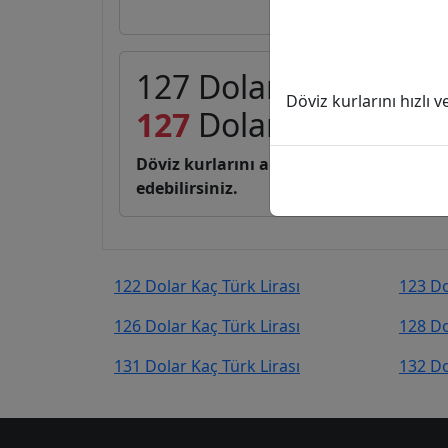
127 Dolar (USD) kaç T
Döviz kurlarını hızlı 
127
Dolar
6.046,28
Tü
Döviz kurlarını anlık, canlı, basit bir 
edebilirsiniz.
122 Dolar Kaç Türk Lirası
123 Do
126 Dolar Kaç Türk Lirası
128 Do
131 Dolar Kaç Türk Lirası
132 Do