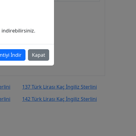
ndirebilirsiniz.
ntiyi İndir
Kapat
rlini
137 Türk Lirası Kaç İngiliz Sterlini
rlini
142 Türk Lirası Kaç İngiliz Sterlini