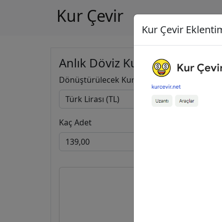
Kur Çevir
Kur Çevir Eklentim
Anlık Döviz Kuru Hesapla
Dönüştürülecek Kur
Kaç Adet
139,00
2,17
İngi