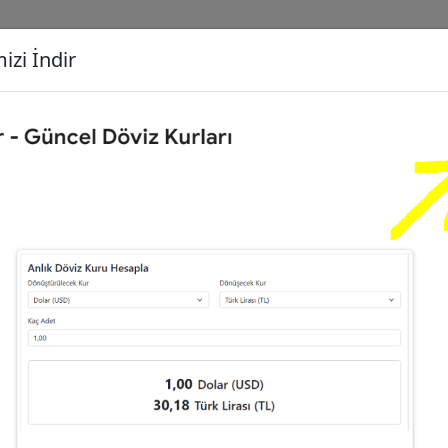
izi İndir
G
Dönüşecek Kur
Ç
Türk Lirası (TL)
İ
liz Sterlini (GBP)