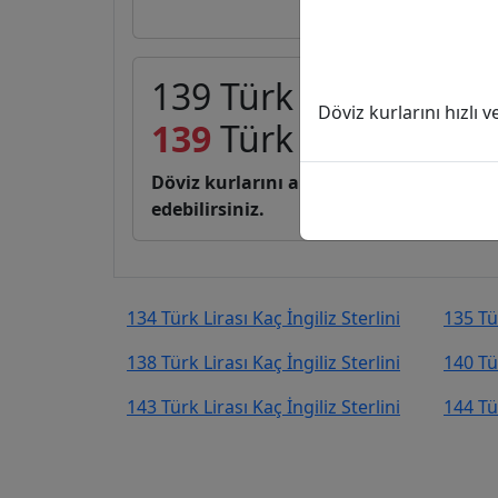
139 Türk Lirası (TL) ka
Döviz kurlarını hızlı 
139
Türk Lirası
2,17
İ
Döviz kurlarını anlık, canlı, basit bir 
edebilirsiniz.
134 Türk Lirası Kaç İngiliz Sterlini
135 Tür
138 Türk Lirası Kaç İngiliz Sterlini
140 Tür
143 Türk Lirası Kaç İngiliz Sterlini
144 Tür