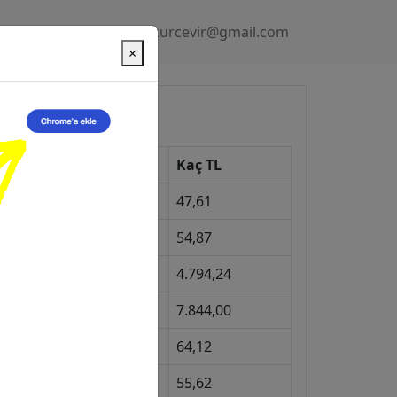
Gizlilik Politikası
kurcevir@gmail.com
×
üncel Kurlar
Kur
Kaç TL
Dolar
47,61
Euro
54,87
Gram Altın
4.794,24
eyrek Altın
7.844,00
ngiliz Sterlini
64,12
Gram Gümüş
55,62