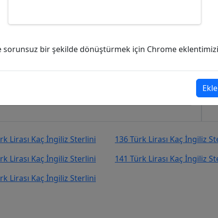
ç İngiliz Sterlini (GBP)?
ve sorunsuz bir şekilde dönüştürmek için Chrome eklentimizi i
ngiliz Sterlini (GBP)
şekilde kurcevir.net adresinden takip
Ekle
k Lirası Kaç İngiliz Sterlini
136 Türk Lirası Kaç İngiliz Ste
k Lirası Kaç İngiliz Sterlini
141 Türk Lirası Kaç İngiliz Ste
k Lirası Kaç İngiliz Sterlini