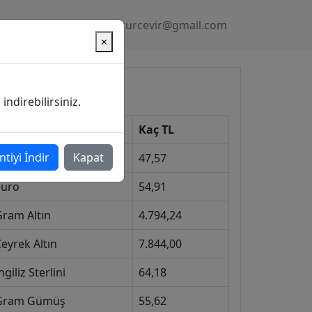
Gizlilik Politikası
kurcevir@gmail.com
×
üncel Kurlar
ndirebilirsiniz.
Kur
Kaç TL
ntiyi İndir
Kapat
Dolar
47,57
Euro
54,91
Gram Altın
4.794,24
eyrek Altın
7.844,00
ngiliz Sterlini
64,18
Gram Gümüş
55,62