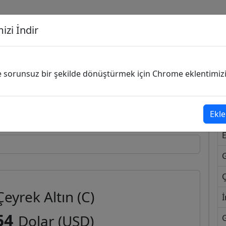
izi İndir
G
ve sorunsuz bir şekilde dönüştürmek için Chrome eklentimizi i
Dönüşecek Kur
Ekle
Ç
Çeyrek Altın (C)
İ
54
Dolar (USD)