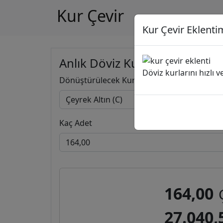
Kur Çevir
Kur Çevir Eklentim
Anlık Döviz Kuru Hesapla
Döviz kurlarını hızlı 
Dönüştürülecek Kur
Kaç Adet
164,00
27.040,