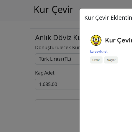
Kur Çevir
Kur Çevir Eklentim
Anlık Döviz Kuru Hesapla
Dönüştürülecek Kur
Kaç Adet
1.685,00
30,6