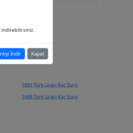
ndirebilirsiniz.
ntiyi İndir
Kapat
1683 Türk Lirası Kaç Euro
1688 Türk Lirası Kaç Euro