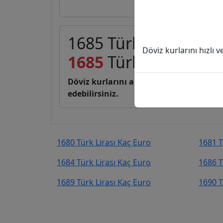
1685 Türk Lirası (TL)
Döviz kurlarını hızlı 
1685
Türk Lirası
30,6
Döviz kurlarını anlık, canlı, basit bir 
edebilirsiniz.
1680 Türk Lirası Kaç Euro
1681 T
1684 Türk Lirası Kaç Euro
1686 T
1689 Türk Lirası Kaç Euro
1690 T