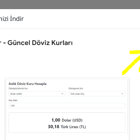
izi İndir
G
Dönüşecek Kur
Ç
Türk Lirası (TL)
İ
9
Euro (EUR)