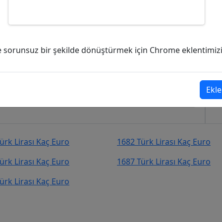
 kaç Euro (EUR)?
ve sorunsuz bir şekilde dönüştürmek için Chrome eklentimizi i
9
Euro (EUR)
şekilde kurcevir.net adresinden takip
Ekle
ürk Lirası Kaç Euro
1682 Türk Lirası Kaç Euro
ürk Lirası Kaç Euro
1687 Türk Lirası Kaç Euro
ürk Lirası Kaç Euro