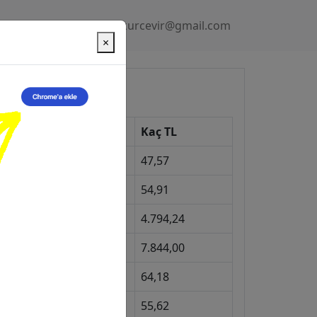
Gizlilik Politikası
kurcevir@gmail.com
×
üncel Kurlar
Kur
Kaç TL
Dolar
47,57
Euro
54,91
Gram Altın
4.794,24
eyrek Altın
7.844,00
ngiliz Sterlini
64,18
Gram Gümüş
55,62