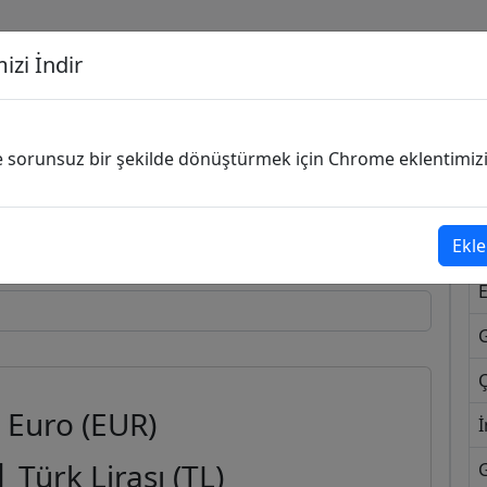
izi İndir
G
ve sorunsuz bir şekilde dönüştürmek için Chrome eklentimizi i
Dönüşecek Kur
Ekle
Ç
Euro (EUR)
İ
1
Türk Lirası (TL)