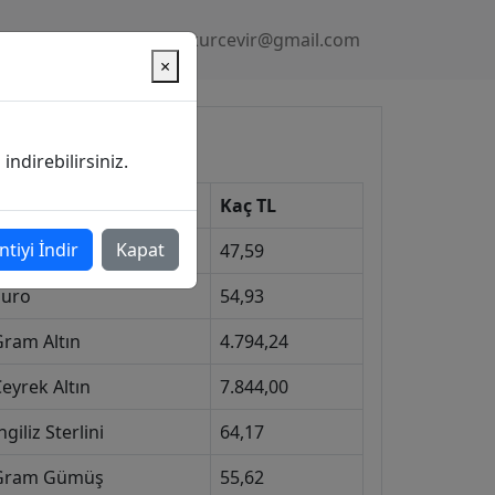
Gizlilik Politikası
kurcevir@gmail.com
×
üncel Kurlar
ndirebilirsiniz.
Kur
Kaç TL
ntiyi İndir
Kapat
Dolar
47,59
Euro
54,93
Gram Altın
4.794,24
eyrek Altın
7.844,00
ngiliz Sterlini
64,17
Gram Gümüş
55,62