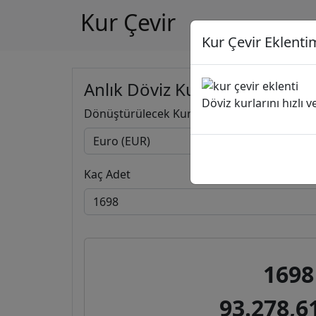
Kur Çevir
Kur Çevir Eklentim
Anlık Döviz Kuru Hesapla
Döviz kurlarını hızlı 
Dönüştürülecek Kur
Kaç Adet
1698
93.278,6