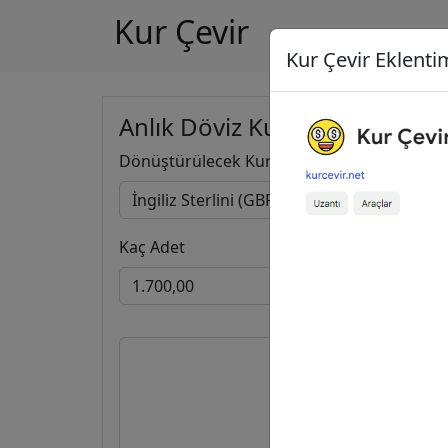
Kur Çevir
Kur Çevir Eklentim
Anlık Döviz Kuru Hesapla
Dönüştürülecek Kur
Kaç Adet
1.700,00
İn
109.004,5