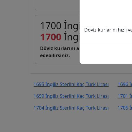
1700 İngiliz Sterlini 
Döviz kurlarını hızlı 
1700
İngiliz Sterlini
1
Döviz kurlarını anlık, canlı, basit bir 
edebilirsiniz.
1695 İngiliz Sterlini Kaç Türk Lirası
1696 İn
1699 İngiliz Sterlini Kaç Türk Lirası
1701 İn
1704 İngiliz Sterlini Kaç Türk Lirası
1705 İn