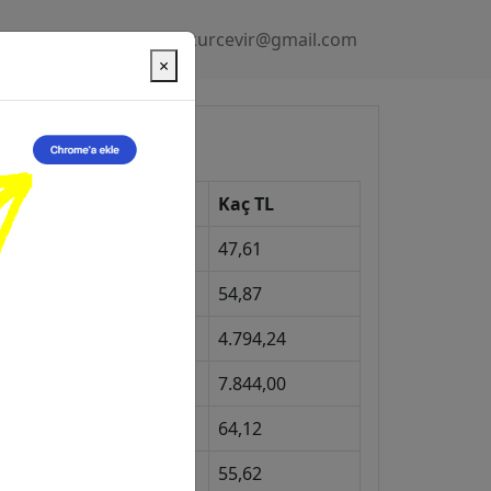
Gizlilik Politikası
kurcevir@gmail.com
×
üncel Kurlar
Kur
Kaç TL
Dolar
47,61
Euro
54,87
Gram Altın
4.794,24
eyrek Altın
7.844,00
ngiliz Sterlini
64,12
Gram Gümüş
55,62