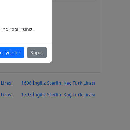
ndirebilirsiniz.
ntiyi İndir
Kapat
 Lirası
1698 İngiliz Sterlini Kaç Türk Lirası
 Lirası
1703 İngiliz Sterlini Kaç Türk Lirası