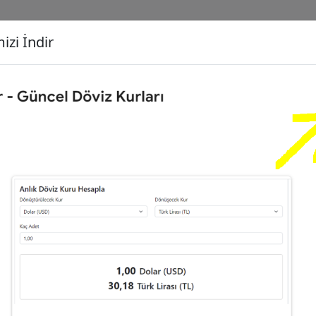
izi İndir
G
Dönüşecek Kur
Ç
giliz Sterlini (GBP)
İ
1
Türk Lirası (TL)