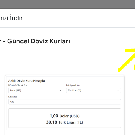
izi İndir
G
Dönüşecek Kur
Ç
00
Dolar (USD)
İ
1
Türk Lirası (TL)