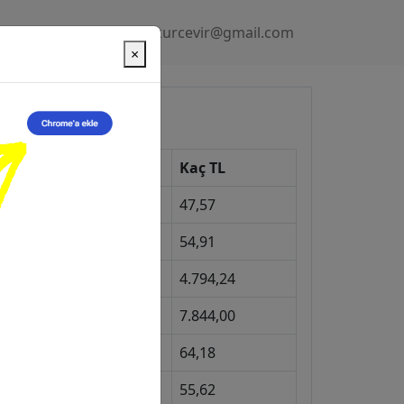
Gizlilik Politikası
kurcevir@gmail.com
×
üncel Kurlar
Kur
Kaç TL
Dolar
47,57
Euro
54,91
Gram Altın
4.794,24
eyrek Altın
7.844,00
ngiliz Sterlini
64,18
Gram Gümüş
55,62