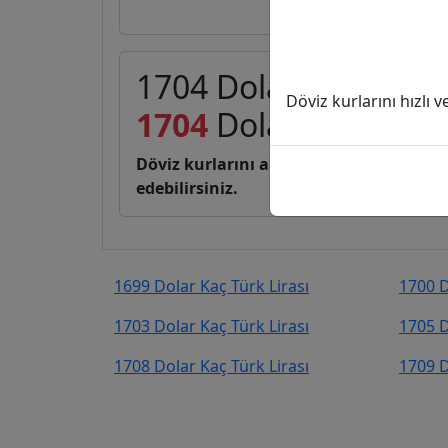
1704 Dolar (USD) kaç 
Döviz kurlarını hızlı 
1704
Dolar
81.065,4
Döviz kurlarını anlık, canlı, basit bir 
edebilirsiniz.
1699 Dolar Kaç Türk Lirası
1700 D
1703 Dolar Kaç Türk Lirası
1705 D
1708 Dolar Kaç Türk Lirası
1709 D