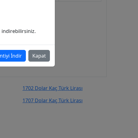
ndirebilirsiniz.
ntiyi İndir
Kapat
1702 Dolar Kaç Türk Lirası
1707 Dolar Kaç Türk Lirası