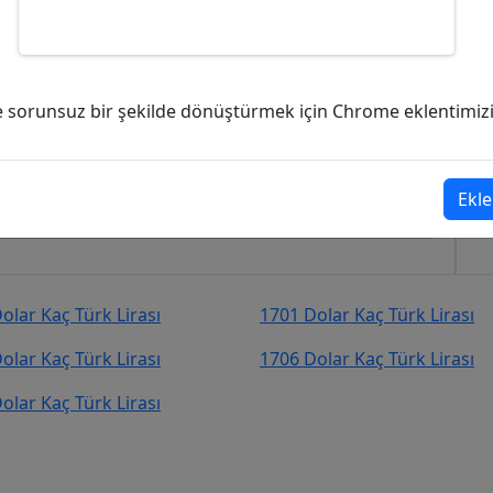
Türk Lirası (TL)?
ve sorunsuz bir şekilde dönüştürmek için Chrome eklentimizi i
1
Türk Lirası (TL)
şekilde kurcevir.net adresinden takip
Ekle
olar Kaç Türk Lirası
1701 Dolar Kaç Türk Lirası
olar Kaç Türk Lirası
1706 Dolar Kaç Türk Lirası
olar Kaç Türk Lirası