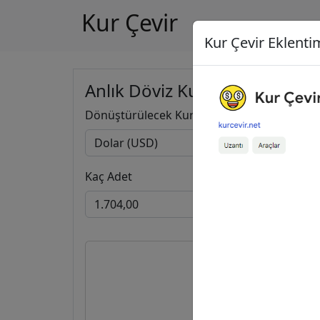
Kur Çevir
Kur Çevir Eklentim
Anlık Döviz Kuru Hesapla
Dönüştürülecek Kur
Kaç Adet
1.704,
81.065,4