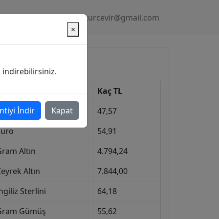
Gizlilik Politikası
kurcevir@gmail.com
×
üncel Kurlar
ndirebilirsiniz.
Kur
Kaç TL
ntiyi İndir
Kapat
Dolar
47,57
Euro
54,91
Gram Altın
4.794,24
eyrek Altın
7.844,00
ngiliz Sterlini
64,18
Gram Gümüş
55,62