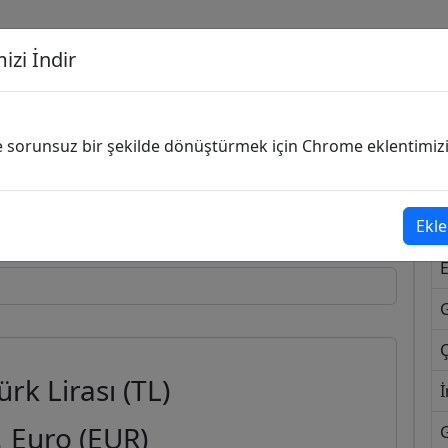
izi İndir
G
ve sorunsuz bir şekilde dönüştürmek için Chrome eklentimizi i
Dönüşecek Kur
Ekle
Ç
ürk Lirası (TL)
İ
2
Euro (EUR)