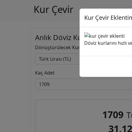
Kur Çevir
Kur Çevir Eklentim
Anlık Döviz Kuru Hesapla
Döviz kurlarını hızlı 
Dönüştürülecek Kur
Kaç Adet
1709
T
31,1