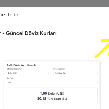
izi İndir
G
Dönüşecek Kur
Ç
0
Türk Lirası (TL)
İ
iliz Sterlini (GBP)