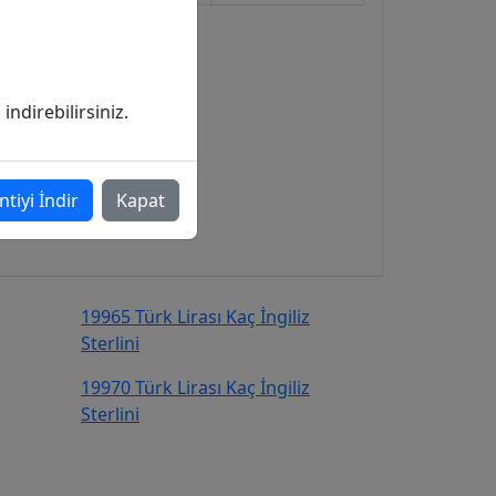
ndirebilirsiniz.
ntiyi İndir
Kapat
19965 Türk Lirası Kaç İngiliz
Sterlini
19970 Türk Lirası Kaç İngiliz
Sterlini