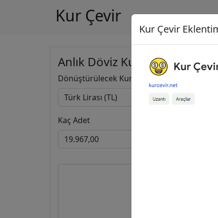
Kur Çevir
Kur Çevir Eklentim
Anlık Döviz Kuru Hesapla
Dönüştürülecek Kur
Kaç Adet
19.967,0
311,14
İng