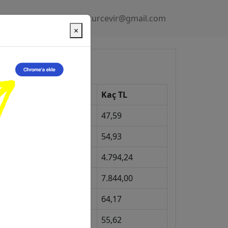
Gizlilik Politikası
kurcevir@gmail.com
×
üncel Kurlar
Kur
Kaç TL
Dolar
47,59
Euro
54,93
Gram Altın
4.794,24
eyrek Altın
7.844,00
ngiliz Sterlini
64,17
Gram Gümüş
55,62