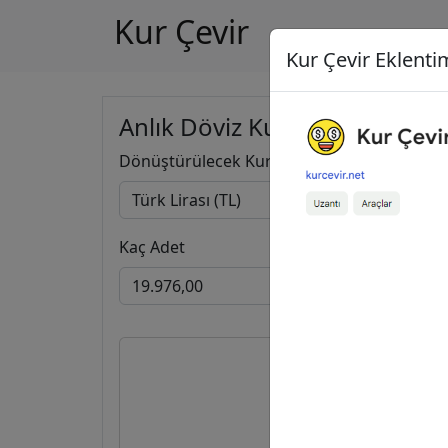
Kur Çevir
Kur Çevir Eklentim
Anlık Döviz Kuru Hesapla
Dönüştürülecek Kur
Kaç Adet
19.976,0
419,7