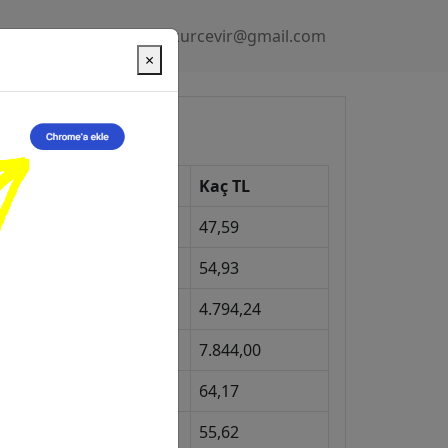
Gizlilik Politikası
kurcevir@gmail.com
×
üncel Kurlar
Kur
Kaç TL
Dolar
47,59
Euro
54,93
Gram Altın
4.794,24
eyrek Altın
7.844,00
ngiliz Sterlini
64,17
Gram Gümüş
55,62