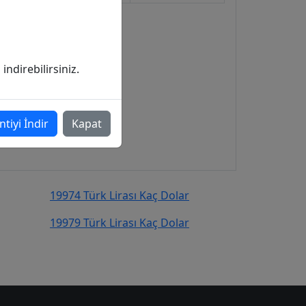
ndirebilirsiniz.
ntiyi İndir
Kapat
19974 Türk Lirası Kaç Dolar
19979 Türk Lirası Kaç Dolar