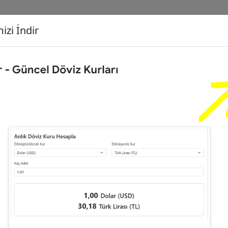
izi İndir
G
Dönüşecek Kur
Ç
0
Türk Lirası (TL)
İ
4
Dolar (USD)