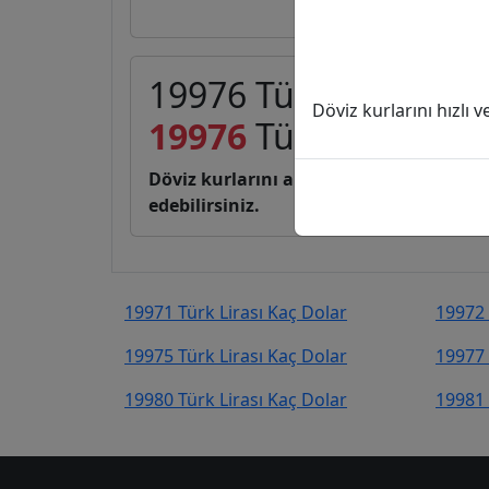
19976 Türk Lirası (TL
Döviz kurlarını hızlı 
19976
Türk Lirası
419
Döviz kurlarını anlık, canlı, basit bir 
edebilirsiniz.
19971 Türk Lirası Kaç Dolar
19972 
19975 Türk Lirası Kaç Dolar
19977 
19980 Türk Lirası Kaç Dolar
19981 