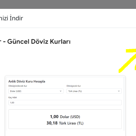
izi İndir
G
Dönüşecek Kur
Ç
ngiliz Sterlini (GBP)
İ
17
Türk Lirası (TL)