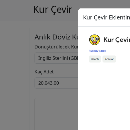
Kur Çevir
Kur Çevir Eklentim
Anlık Döviz Kuru Hesapla
Dönüştürülecek Kur
Kaç Adet
20.043,00
İ
1.285.163,