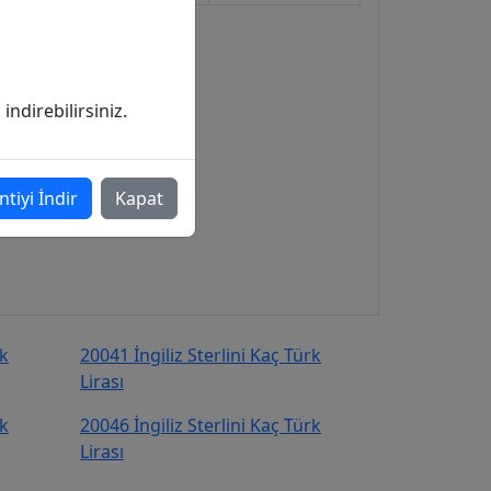
ndirebilirsiniz.
ntiyi İndir
Kapat
rk
20041 İngiliz Sterlini Kaç Türk
Lirası
rk
20046 İngiliz Sterlini Kaç Türk
Lirası