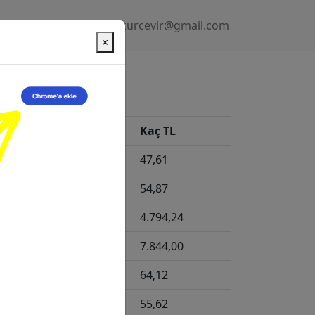
Gizlilik Politikası
kurcevir@gmail.com
×
üncel Kurlar
Kur
Kaç TL
Dolar
47,61
Euro
54,87
Gram Altın
4.794,24
eyrek Altın
7.844,00
ngiliz Sterlini
64,12
Gram Gümüş
55,62