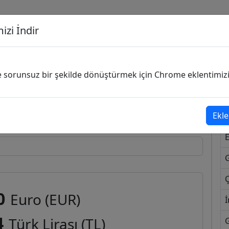
izi İndir
G
ve sorunsuz bir şekilde dönüştürmek için Chrome eklentimizi i
Dönüşecek Kur
Ekle
Ç
0
Euro (EUR)
İ
4
Türk Lirası (TL)