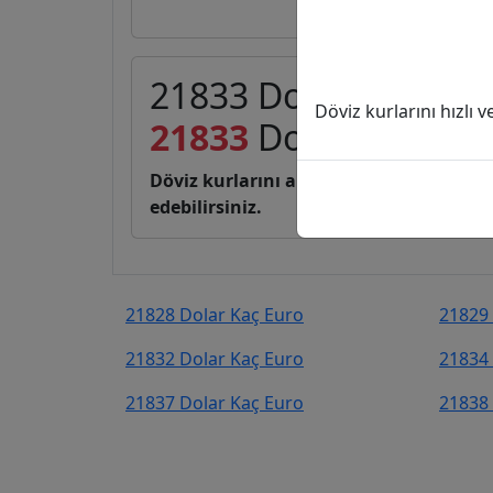
21833 Dolar (USD) ka
Döviz kurlarını hızlı 
21833
Dolar
18.916,
Döviz kurlarını anlık, canlı, basit bir 
edebilirsiniz.
21828 Dolar Kaç Euro
21829 
21832 Dolar Kaç Euro
21834 
21837 Dolar Kaç Euro
21838 