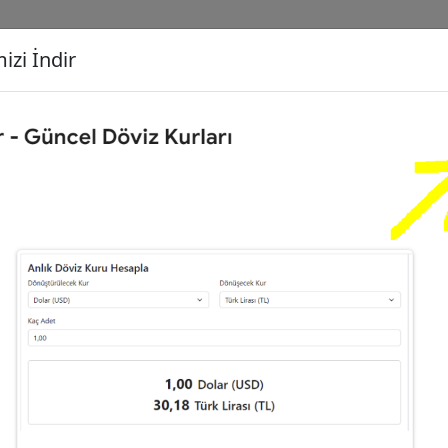
izi İndir
G
Dönüşecek Kur
Ç
00
Dolar (USD)
İ
,39
Euro (EUR)