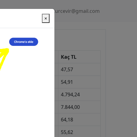
Gizlilik Politikası
kurcevir@gmail.com
×
üncel Kurlar
Kur
Kaç TL
Dolar
47,57
Euro
54,91
Gram Altın
4.794,24
eyrek Altın
7.844,00
ngiliz Sterlini
64,18
Gram Gümüş
55,62