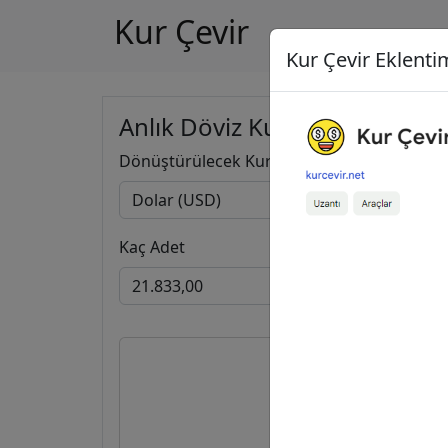
Kur Çevir
Kur Çevir Eklentim
Anlık Döviz Kuru Hesapla
Dönüştürülecek Kur
Kaç Adet
21.833,
18.916