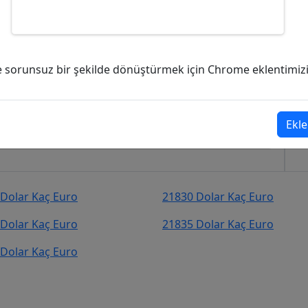
ç Euro (EUR)?
ve sorunsuz bir şekilde dönüştürmek için Chrome eklentimizi i
39
Euro (EUR)
şekilde kurcevir.net adresinden takip
Ekle
Dolar Kaç Euro
21830 Dolar Kaç Euro
Dolar Kaç Euro
21835 Dolar Kaç Euro
Dolar Kaç Euro