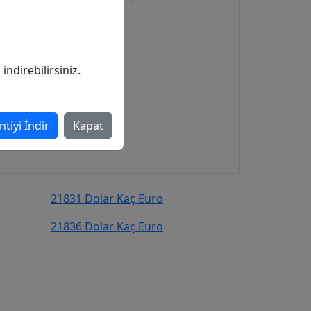
ndirebilirsiniz.
ntiyi İndir
Kapat
21831 Dolar Kaç Euro
21836 Dolar Kaç Euro