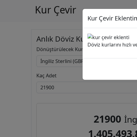
Kur Çevir
Kur Çevir Eklentim
Anlık Döviz Kuru Hesapla
Döviz kurlarını hızlı 
Dönüştürülecek Kur
Kaç Adet
21900
İng
1.405.493,