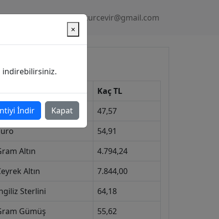
Gizlilik Politikası
kurcevir@gmail.com
×
üncel Kurlar
ndirebilirsiniz.
Kur
Kaç TL
ntiyi İndir
Kapat
Dolar
47,57
Euro
54,91
Gram Altın
4.794,24
eyrek Altın
7.844,00
ngiliz Sterlini
64,18
Gram Gümüş
55,62