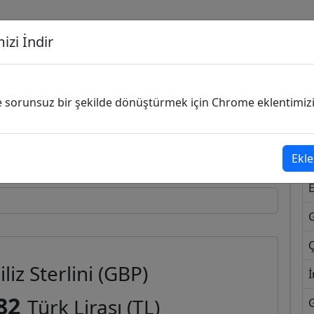
izi İndir
G
ve sorunsuz bir şekilde dönüştürmek için Chrome eklentimizi i
Dönüşecek Kur
Ekle
Ç
iliz Sterlini (GBP)
İ
82
Türk Lirası (TL)