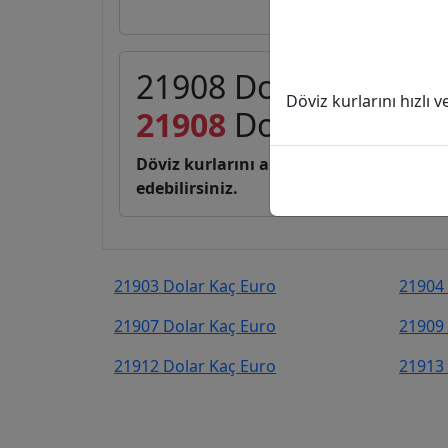
21908 Dolar (USD) ka
Döviz kurlarını hızlı 
21908
Dolar
19.007,
Döviz kurlarını anlık, canlı, basit bir 
edebilirsiniz.
21903 Dolar Kaç Euro
21904 
21907 Dolar Kaç Euro
21909 
21912 Dolar Kaç Euro
21913 