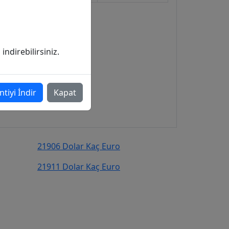
ndirebilirsiniz.
ntiyi İndir
Kapat
21906 Dolar Kaç Euro
21911 Dolar Kaç Euro