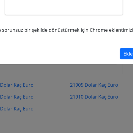
ç Euro (EUR)?
ve sorunsuz bir şekilde dönüştürmek için Chrome eklentimizi i
45
Euro (EUR)
şekilde kurcevir.net adresinden takip
Ekle
Dolar Kaç Euro
21905 Dolar Kaç Euro
Dolar Kaç Euro
21910 Dolar Kaç Euro
Dolar Kaç Euro