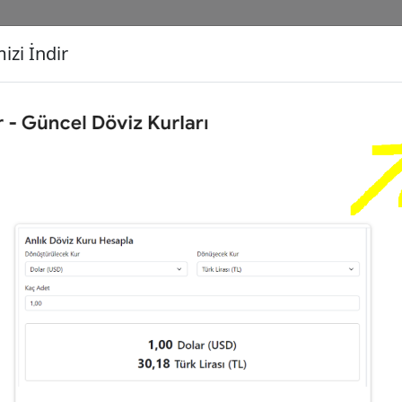
izi İndir
G
Dönüşecek Kur
Ç
00
Dolar (USD)
İ
,45
Euro (EUR)