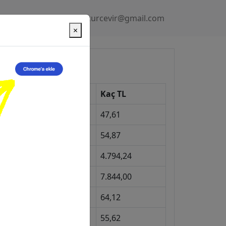
Gizlilik Politikası
kurcevir@gmail.com
×
üncel Kurlar
Kur
Kaç TL
Dolar
47,61
Euro
54,87
Gram Altın
4.794,24
eyrek Altın
7.844,00
ngiliz Sterlini
64,12
Gram Gümüş
55,62