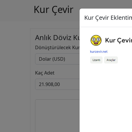
Kur Çevir
Kur Çevir Eklentim
Anlık Döviz Kuru Hesapla
Dönüştürülecek Kur
Kaç Adet
21.908,
19.007