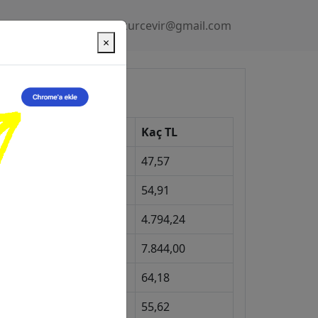
Gizlilik Politikası
kurcevir@gmail.com
×
üncel Kurlar
Kur
Kaç TL
Dolar
47,57
Euro
54,91
Gram Altın
4.794,24
eyrek Altın
7.844,00
ngiliz Sterlini
64,18
Gram Gümüş
55,62