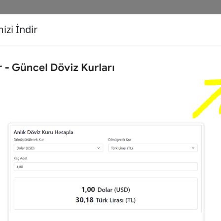
izi İndir
G
Dönüşecek Kur
Ç
00
Dolar (USD)
İ
89
Türk Lirası (TL)