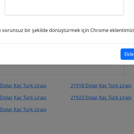
 Türk Lirası (TL)?
ve sorunsuz bir şekilde dönüştürmek için Chrome eklentimizi i
60,89
Türk Lirası (TL)
şekilde kurcevir.net adresinden takip
Ekle
Dolar Kaç Türk Lirası
21918 Dolar Kaç Türk Lirası
Dolar Kaç Türk Lirası
21923 Dolar Kaç Türk Lirası
Dolar Kaç Türk Lirası