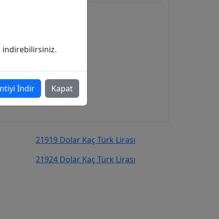
ndirebilirsiniz.
ntiyi İndir
Kapat
21919 Dolar Kaç Türk Lirası
21924 Dolar Kaç Türk Lirası