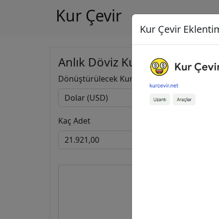
Kur Çevir
Kur Çevir Eklentim
Anlık Döviz Kuru Hesapla
Dönüştürülecek Kur
Kaç Adet
21.921,
1.042.860,