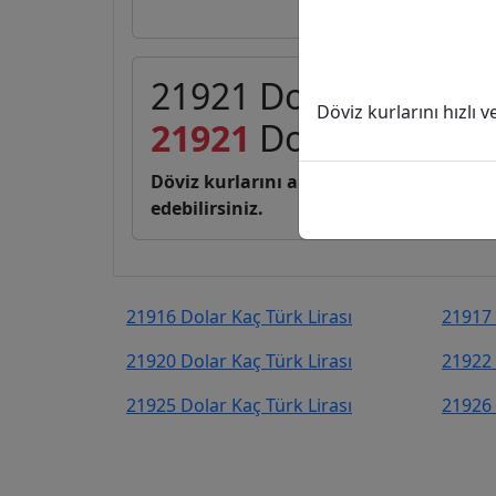
21921 Dolar (USD) kaç
Döviz kurlarını hızlı 
21921
Dolar
1.042.8
Döviz kurlarını anlık, canlı, basit bir 
edebilirsiniz.
21916 Dolar Kaç Türk Lirası
21917 
21920 Dolar Kaç Türk Lirası
21922 
21925 Dolar Kaç Türk Lirası
21926 