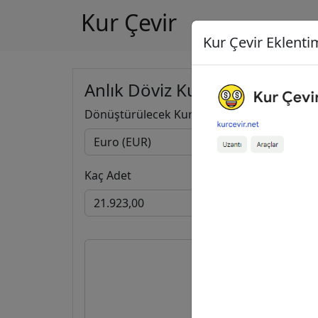
Kur Çevir
Kur Çevir Eklentim
Anlık Döviz Kuru Hesapla
Dönüştürülecek Kur
Kaç Adet
21.923
1.204.326,