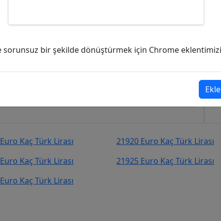
Türk Lirası (TL)?
ve sorunsuz bir şekilde dönüştürmek için Chrome eklentimizi i
6,85
Türk Lirası (TL)
şekilde kurcevir.net adresinden takip
Ekle
Euro Kaç Türk Lirası
21920 Euro Kaç Türk Lirası
Euro Kaç Türk Lirası
21925 Euro Kaç Türk Lirası
Euro Kaç Türk Lirası