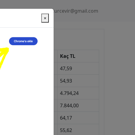
Gizlilik Politikası
kurcevir@gmail.com
×
üncel Kurlar
Kur
Kaç TL
Dolar
47,59
Euro
54,93
Gram Altın
4.794,24
eyrek Altın
7.844,00
ngiliz Sterlini
64,17
Gram Gümüş
55,62