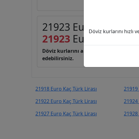
21923 Euro (EUR) kaç 
Döviz kurlarını hızlı 
21923
Euro
1.204.32
Döviz kurlarını anlık, canlı, basit bir 
edebilirsiniz.
21918 Euro Kaç Türk Lirası
21919 
21922 Euro Kaç Türk Lirası
21924 
21927 Euro Kaç Türk Lirası
21928 