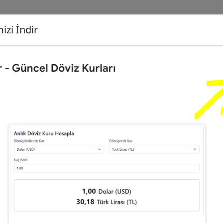
izi İndir
G
Dönüşecek Kur
Ç
,00
Euro (EUR)
İ
85
Türk Lirası (TL)