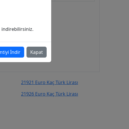
ndirebilirsiniz.
ntiyi İndir
Kapat
21921 Euro Kaç Türk Lirası
21926 Euro Kaç Türk Lirası