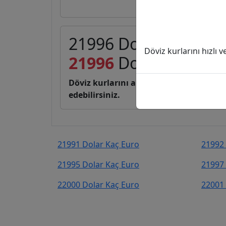
21996 Dolar (USD) ka
Döviz kurlarını hızlı 
21996
Dolar
19.055,
Döviz kurlarını anlık, canlı, basit bir 
edebilirsiniz.
21991 Dolar Kaç Euro
21992 
21995 Dolar Kaç Euro
21997 
22000 Dolar Kaç Euro
22001 