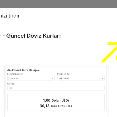
izi İndir
G
Dönüşecek Kur
Ç
00
Dolar (USD)
İ
,71
Euro (EUR)