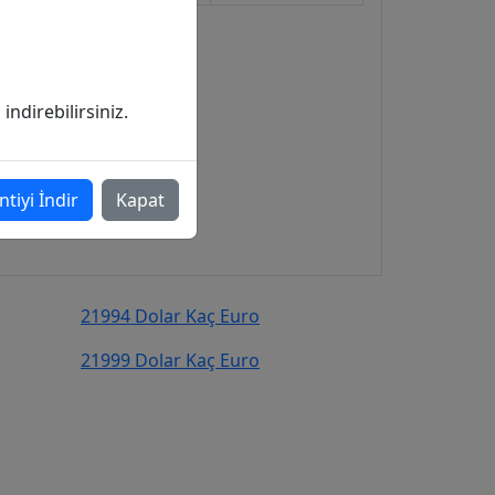
ndirebilirsiniz.
ntiyi İndir
Kapat
21994 Dolar Kaç Euro
21999 Dolar Kaç Euro