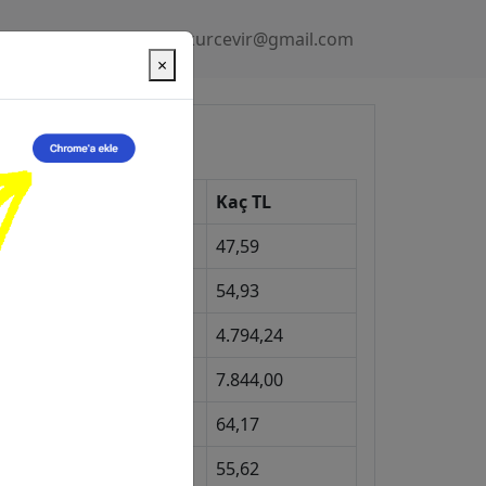
Gizlilik Politikası
kurcevir@gmail.com
×
üncel Kurlar
Kur
Kaç TL
Dolar
47,59
Euro
54,93
Gram Altın
4.794,24
eyrek Altın
7.844,00
ngiliz Sterlini
64,17
Gram Gümüş
55,62