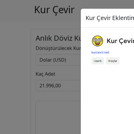
Kur Çevir
Kur Çevir Eklentim
Anlık Döviz Kuru Hesapla
Dönüştürülecek Kur
Kaç Adet
21.996,
19.055