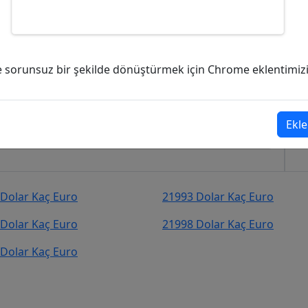
ç Euro (EUR)?
ve sorunsuz bir şekilde dönüştürmek için Chrome eklentimizi i
71
Euro (EUR)
şekilde kurcevir.net adresinden takip
Ekle
Dolar Kaç Euro
21993 Dolar Kaç Euro
Dolar Kaç Euro
21998 Dolar Kaç Euro
Dolar Kaç Euro