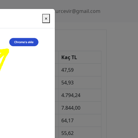
Gizlilik Politikası
kurcevir@gmail.com
×
üncel Kurlar
Kur
Kaç TL
Dolar
47,59
Euro
54,93
Gram Altın
4.794,24
eyrek Altın
7.844,00
ngiliz Sterlini
64,17
Gram Gümüş
55,62