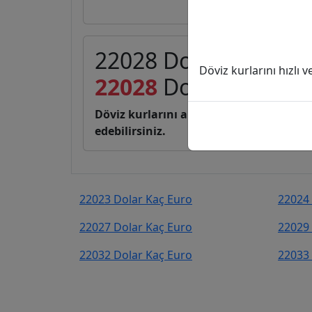
22028 Dolar (USD) ka
Döviz kurlarını hızlı 
22028
Dolar
19.083,
Döviz kurlarını anlık, canlı, basit bir 
edebilirsiniz.
22023 Dolar Kaç Euro
22024 
22027 Dolar Kaç Euro
22029 
22032 Dolar Kaç Euro
22033 