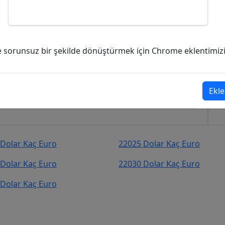
ç Euro (EUR)?
ve sorunsuz bir şekilde dönüştürmek için Chrome eklentimizi i
43
Euro (EUR)
şekilde kurcevir.net adresinden takip
Ekle
Dolar Kaç Euro
22025 Dolar Kaç Euro
Dolar Kaç Euro
22030 Dolar Kaç Euro
Dolar Kaç Euro