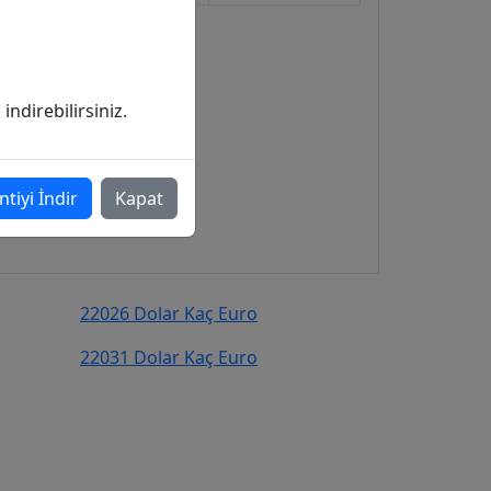
ndirebilirsiniz.
ntiyi İndir
Kapat
22026 Dolar Kaç Euro
22031 Dolar Kaç Euro