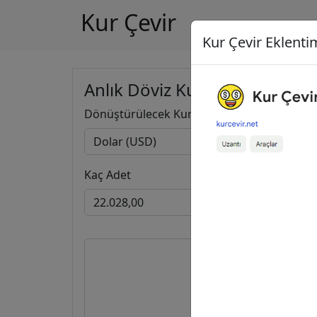
Kur Çevir
Kur Çevir Eklentim
Anlık Döviz Kuru Hesapla
Dönüştürülecek Kur
Kaç Adet
22.028,
19.083