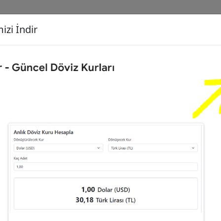
izi İndir
G
Dönüşecek Kur
Ç
00
Dolar (USD)
İ
,43
Euro (EUR)