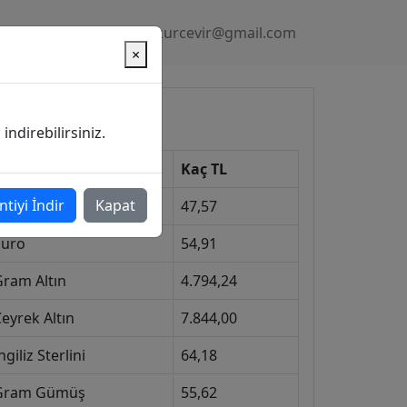
Gizlilik Politikası
kurcevir@gmail.com
×
üncel Kurlar
ndirebilirsiniz.
Kur
Kaç TL
ntiyi İndir
Kapat
Dolar
47,57
Euro
54,91
Gram Altın
4.794,24
eyrek Altın
7.844,00
ngiliz Sterlini
64,18
Gram Gümüş
55,62