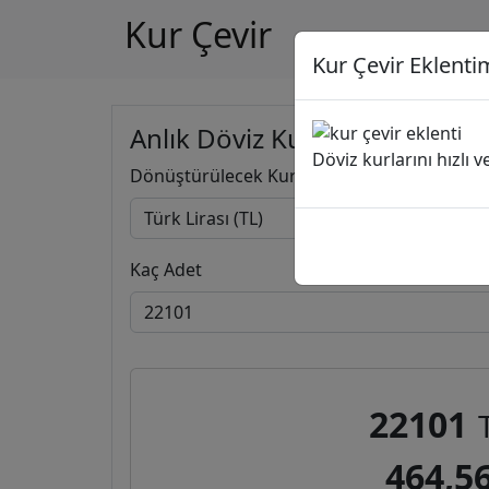
Kur Çevir
Kur Çevir Eklentim
Anlık Döviz Kuru Hesapla
Döviz kurlarını hızlı 
Dönüştürülecek Kur
Kaç Adet
22101
464,5