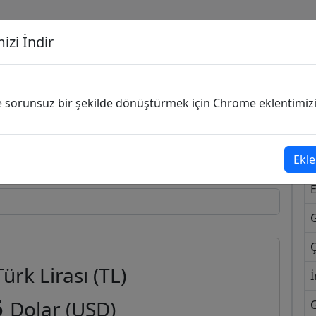
izi İndir
G
ve sorunsuz bir şekilde dönüştürmek için Chrome eklentimizi i
Dönüşecek Kur
Ekle
Ç
Türk Lirası (TL)
İ
6
Dolar (USD)