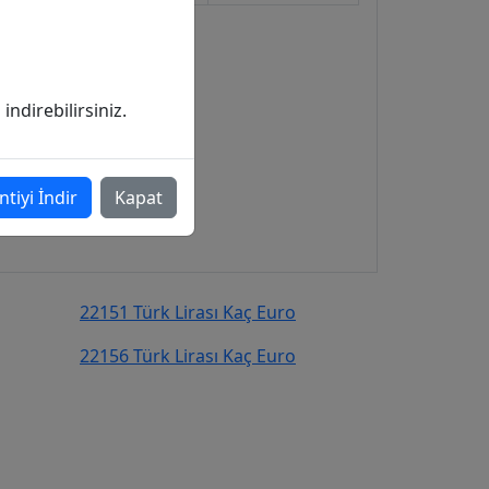
ndirebilirsiniz.
ntiyi İndir
Kapat
22151 Türk Lirası Kaç Euro
22156 Türk Lirası Kaç Euro