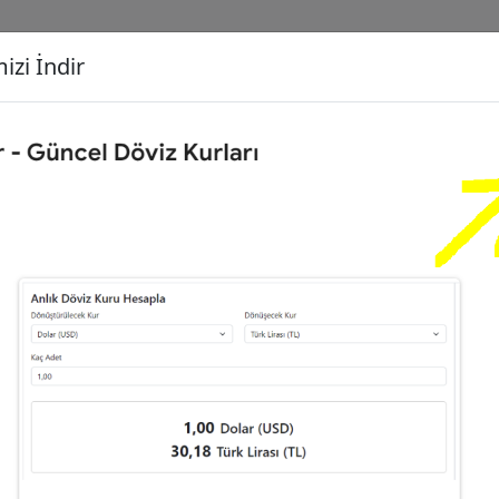
izi İndir
G
Dönüşecek Kur
Ç
0
Türk Lirası (TL)
İ
6
Euro (EUR)