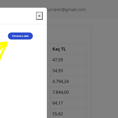
Gizlilik Politikası
kurcevir@gmail.com
×
üncel Kurlar
Kur
Kaç TL
Dolar
47,59
Euro
54,93
Gram Altın
4.794,24
eyrek Altın
7.844,00
ngiliz Sterlini
64,17
Gram Gümüş
55,62