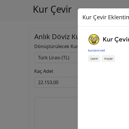
Kur Çevir
Kur Çevir Eklentim
Anlık Döviz Kuru Hesapla
Dönüştürülecek Kur
Kaç Adet
22.153,0
403,2