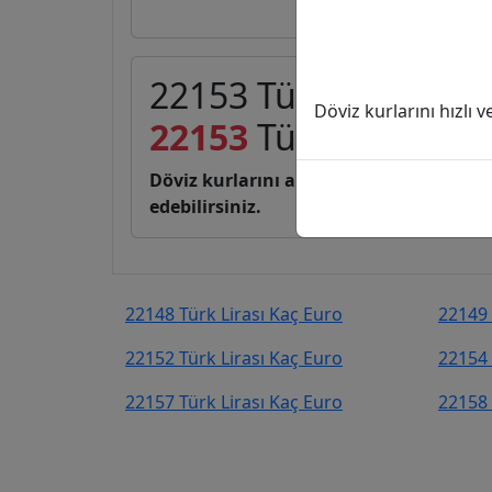
22153 Türk Lirası (TL
Döviz kurlarını hızlı 
22153
Türk Lirası
403
Döviz kurlarını anlık, canlı, basit bir 
edebilirsiniz.
22148 Türk Lirası Kaç Euro
22149 
22152 Türk Lirası Kaç Euro
22154 
22157 Türk Lirası Kaç Euro
22158 