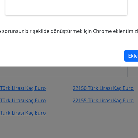
) kaç Euro (EUR)?
ve sorunsuz bir şekilde dönüştürmek için Chrome eklentimizi i
,26
Euro (EUR)
şekilde kurcevir.net adresinden takip
Ekle
Türk Lirası Kaç Euro
22150 Türk Lirası Kaç Euro
Türk Lirası Kaç Euro
22155 Türk Lirası Kaç Euro
Türk Lirası Kaç Euro