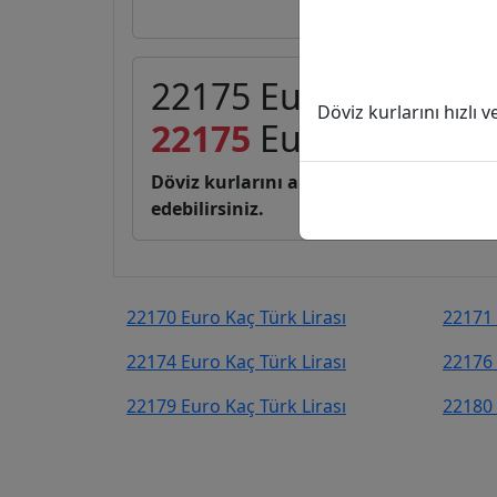
22175 Euro (EUR) kaç 
Döviz kurlarını hızlı 
22175
Euro
1.216.82
Döviz kurlarını anlık, canlı, basit bir 
edebilirsiniz.
22170 Euro Kaç Türk Lirası
22171 
22174 Euro Kaç Türk Lirası
22176 
22179 Euro Kaç Türk Lirası
22180 