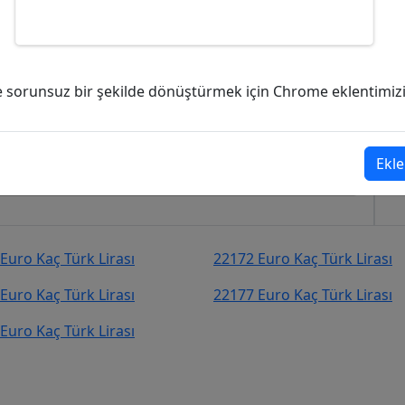
Türk Lirası (TL)?
ve sorunsuz bir şekilde dönüştürmek için Chrome eklentimizi i
2,08
Türk Lirası (TL)
şekilde kurcevir.net adresinden takip
Ekle
Euro Kaç Türk Lirası
22172 Euro Kaç Türk Lirası
Euro Kaç Türk Lirası
22177 Euro Kaç Türk Lirası
Euro Kaç Türk Lirası