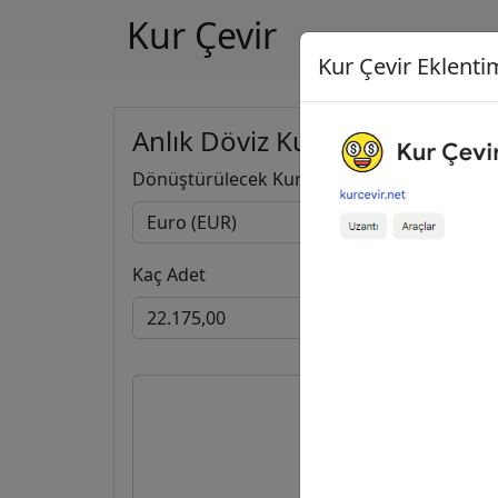
Kur Çevir
Kur Çevir Eklentim
Anlık Döviz Kuru Hesapla
Dönüştürülecek Kur
Kaç Adet
22.175
1.216.822,