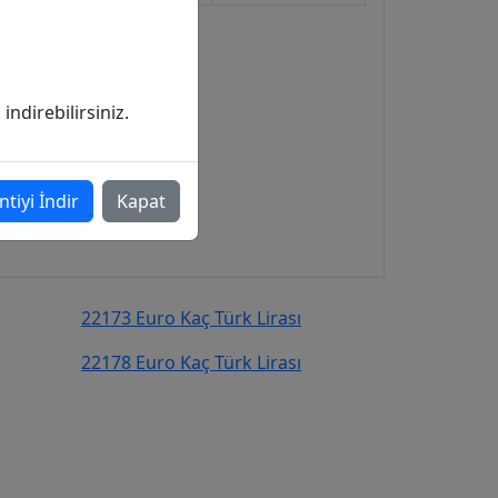
ndirebilirsiniz.
ntiyi İndir
Kapat
22173 Euro Kaç Türk Lirası
22178 Euro Kaç Türk Lirası