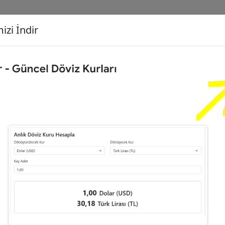
izi İndir
G
Dönüşecek Kur
Ç
,00
Euro (EUR)
İ
08
Türk Lirası (TL)