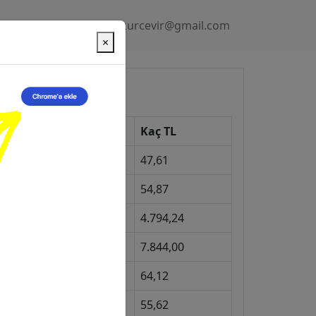
Gizlilik Politikası
kurcevir@gmail.com
×
üncel Kurlar
Kur
Kaç TL
Dolar
47,61
Euro
54,87
Gram Altın
4.794,24
eyrek Altın
7.844,00
ngiliz Sterlini
64,12
Gram Gümüş
55,62