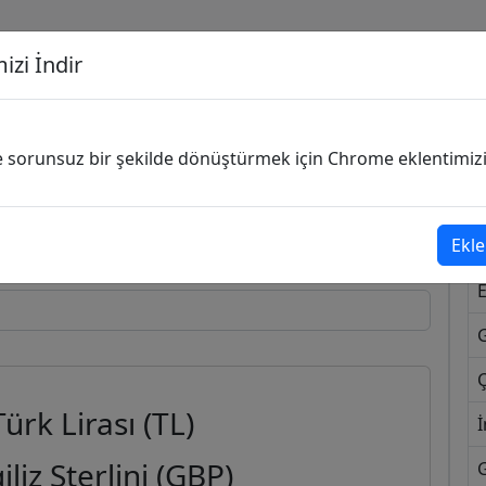
izi İndir
G
ve sorunsuz bir şekilde dönüştürmek için Chrome eklentimizi i
Dönüşecek Kur
Ekle
Ç
Türk Lirası (TL)
İ
iliz Sterlini (GBP)