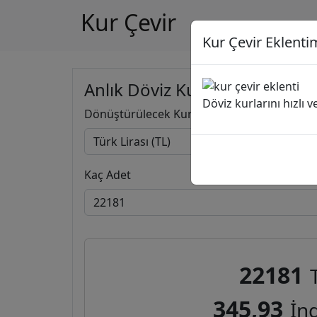
Kur Çevir
Kur Çevir Eklentim
Anlık Döviz Kuru Hesapla
Döviz kurlarını hızlı 
Dönüştürülecek Kur
Kaç Adet
22181
345,93
İng