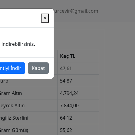
Gizlilik Politikası
kurcevir@gmail.com
×
üncel Kurlar
ndirebilirsiniz.
Kur
Kaç TL
ntiyi İndir
Kapat
Dolar
47,61
Euro
54,87
Gram Altın
4.794,24
eyrek Altın
7.844,00
ngiliz Sterlini
64,12
Gram Gümüş
55,62