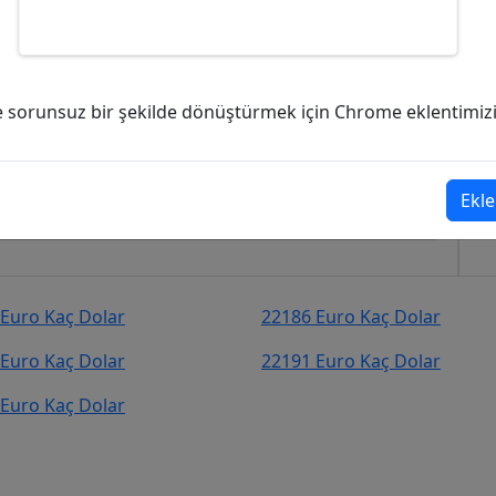
 Dolar (USD)?
ve sorunsuz bir şekilde dönüştürmek için Chrome eklentimizi i
6
Dolar (USD)
şekilde kurcevir.net adresinden takip
Ekle
Euro Kaç Dolar
22186 Euro Kaç Dolar
Euro Kaç Dolar
22191 Euro Kaç Dolar
Euro Kaç Dolar