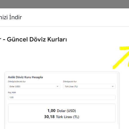
izi İndir
G
Dönüşecek Kur
Ç
,00
Euro (EUR)
İ
06
Dolar (USD)