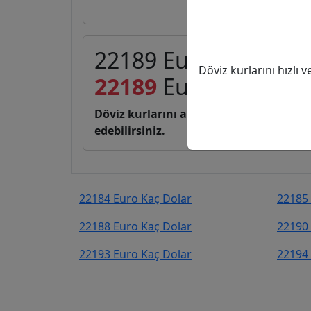
22189 Euro (EUR) kaç
Döviz kurlarını hızlı 
22189
Euro
25.575,0
Döviz kurlarını anlık, canlı, basit bir 
edebilirsiniz.
22184 Euro Kaç Dolar
22185 
22188 Euro Kaç Dolar
22190 
22193 Euro Kaç Dolar
22194 