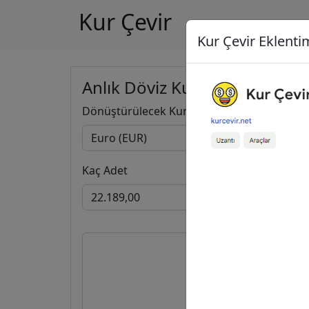
Kur Çevir
Kur Çevir Eklentim
Anlık Döviz Kuru Hesapla
Dönüştürülecek Kur
Kaç Adet
22.189
25.575,