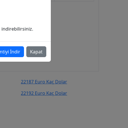
ndirebilirsiniz.
ntiyi İndir
Kapat
22187 Euro Kaç Dolar
22192 Euro Kaç Dolar