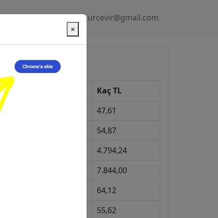
Gizlilik Politikası
kurcevir@gmail.com
×
üncel Kurlar
Kur
Kaç TL
Dolar
47,61
Euro
54,87
Gram Altın
4.794,24
eyrek Altın
7.844,00
ngiliz Sterlini
64,12
Gram Gümüş
55,62