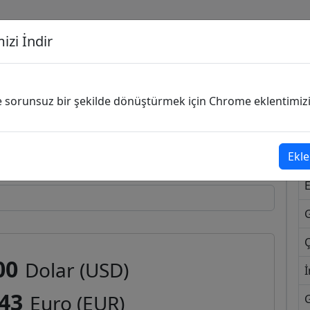
izi İndir
G
ve sorunsuz bir şekilde dönüştürmek için Chrome eklentimizi i
Dönüşecek Kur
Ekle
Ç
00
Dolar (USD)
İ
,43
Euro (EUR)