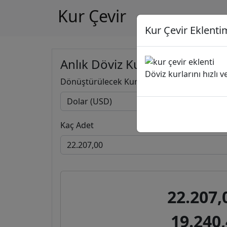
Kur Çevir
Kur Çevir Eklentim
Anlık Döviz Kuru Hesapla
Döviz kurlarını hızlı 
Dönüştürülecek Kur
Kaç Adet
22.207,
19.240