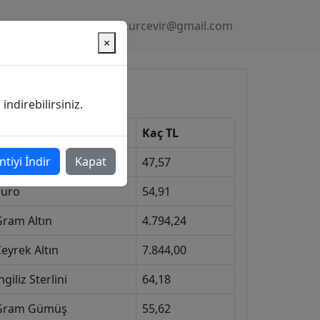
Gizlilik Politikası
kurcevir@gmail.com
×
üncel Kurlar
ndirebilirsiniz.
Kur
Kaç TL
ntiyi İndir
Kapat
Dolar
47,57
Euro
54,91
Gram Altın
4.794,24
eyrek Altın
7.844,00
ngiliz Sterlini
64,18
Gram Gümüş
55,62