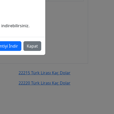
ndirebilirsiniz.
ntiyi İndir
Kapat
22215 Türk Lirası Kaç Dolar
22220 Türk Lirası Kaç Dolar