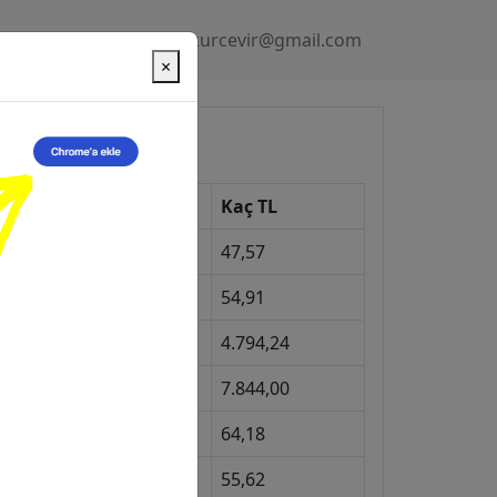
Gizlilik Politikası
kurcevir@gmail.com
×
üncel Kurlar
Kur
Kaç TL
Dolar
47,57
Euro
54,91
Gram Altın
4.794,24
eyrek Altın
7.844,00
ngiliz Sterlini
64,18
Gram Gümüş
55,62