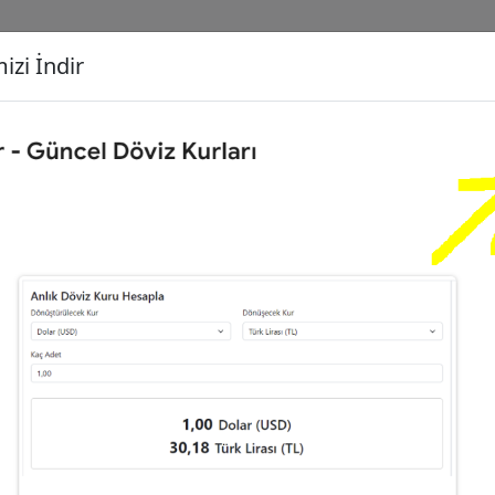
izi İndir
G
Dönüşecek Kur
Ç
0
Türk Lirası (TL)
İ
0
Dolar (USD)