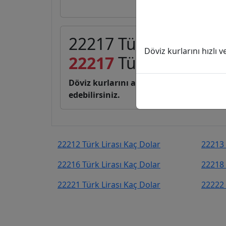
22217 Türk Lirası (TL
Döviz kurlarını hızlı 
22217
Türk Lirası
467
Döviz kurlarını anlık, canlı, basit bir 
edebilirsiniz.
22212 Türk Lirası Kaç Dolar
22213 
22216 Türk Lirası Kaç Dolar
22218 
22221 Türk Lirası Kaç Dolar
22222 