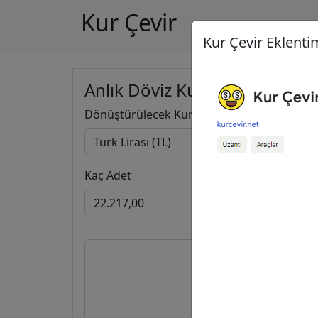
Kur Çevir
Kur Çevir Eklentim
Anlık Döviz Kuru Hesapla
Dönüştürülecek Kur
Kaç Adet
22.217,0
467,0