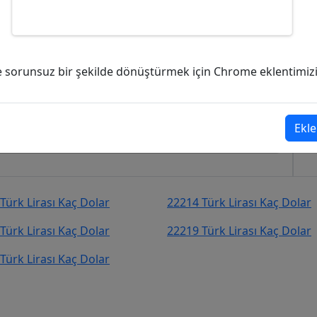
) kaç Dolar (USD)?
ve sorunsuz bir şekilde dönüştürmek için Chrome eklentimizi i
,00
Dolar (USD)
şekilde kurcevir.net adresinden takip
Ekle
Türk Lirası Kaç Dolar
22214 Türk Lirası Kaç Dolar
Türk Lirası Kaç Dolar
22219 Türk Lirası Kaç Dolar
Türk Lirası Kaç Dolar