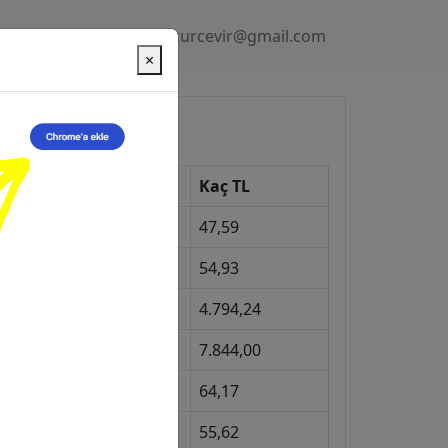
Gizlilik Politikası
kurcevir@gmail.com
×
üncel Kurlar
Kur
Kaç TL
Dolar
47,59
Euro
54,93
Gram Altın
4.794,24
eyrek Altın
7.844,00
ngiliz Sterlini
64,17
Gram Gümüş
55,62