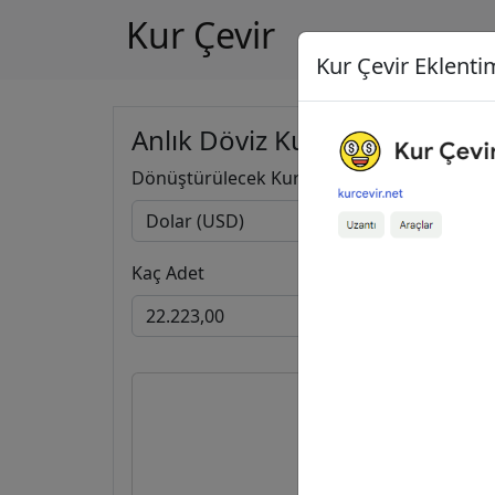
Kur Çevir
Kur Çevir Eklentim
Anlık Döviz Kuru Hesapla
Dönüştürülecek Kur
Kaç Adet
22.223,
1.057.617,