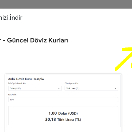
izi İndir
G
Dönüşecek Kur
Ç
00
Dolar (USD)
İ
02
Türk Lirası (TL)