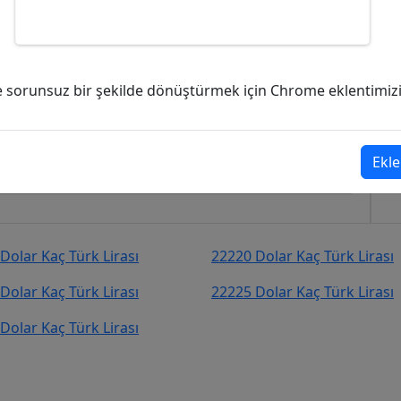
 Türk Lirası (TL)?
ve sorunsuz bir şekilde dönüştürmek için Chrome eklentimizi i
17,02
Türk Lirası (TL)
şekilde kurcevir.net adresinden takip
Ekle
Dolar Kaç Türk Lirası
22220 Dolar Kaç Türk Lirası
Dolar Kaç Türk Lirası
22225 Dolar Kaç Türk Lirası
Dolar Kaç Türk Lirası