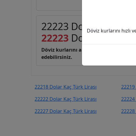
22223 Dolar (USD) kaç
Döviz kurlarını hızlı 
22223
Dolar
1.057.6
Döviz kurlarını anlık, canlı, basit bir 
edebilirsiniz.
22218 Dolar Kaç Türk Lirası
22219 
22222 Dolar Kaç Türk Lirası
22224 
22227 Dolar Kaç Türk Lirası
22228 