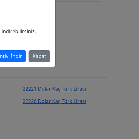
ndirebilirsiniz.
ntiyi İndir
Kapat
22221 Dolar Kaç Türk Lirası
22226 Dolar Kaç Türk Lirası