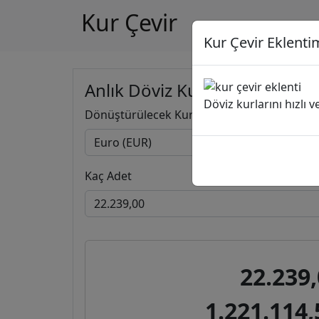
Kur Çevir
Kur Çevir Eklentim
Anlık Döviz Kuru Hesapla
Döviz kurlarını hızlı 
Dönüştürülecek Kur
Kaç Adet
22.239
1.221.114,