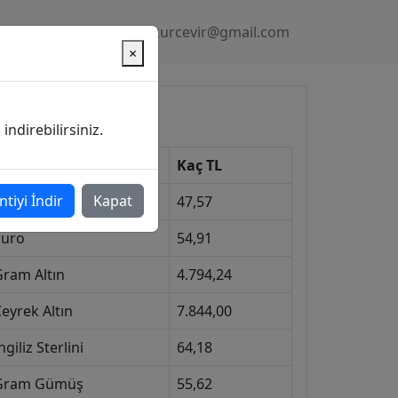
Gizlilik Politikası
kurcevir@gmail.com
×
üncel Kurlar
ndirebilirsiniz.
Kur
Kaç TL
ntiyi İndir
Kapat
Dolar
47,57
Euro
54,91
Gram Altın
4.794,24
eyrek Altın
7.844,00
ngiliz Sterlini
64,18
Gram Gümüş
55,62