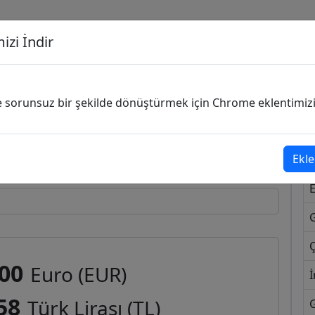
izi İndir
G
ve sorunsuz bir şekilde dönüştürmek için Chrome eklentimizi i
Dönüşecek Kur
Ekle
Ç
,00
Euro (EUR)
İ
58
Türk Lirası (TL)