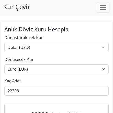
Dönüşecek Kur
Kaç Adet
22.398,00
Dolar (USD)
19.403,97
Euro (EUR)
22398 Dolar (USD) kaç Euro
(EUR)?