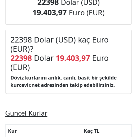
22398
Dolar
19.403,97
Euro
(EUR)
Döviz kurlarını anlık, canlı, basit bir şekilde
kurcevir.net adresinden takip edebilirsiniz.
Güncel Kurlar
Kur
Kaç TL
Dolar
47,59
Euro
54,93
Gram Altın
4.794,24
Çeyrek Altın
7.844,00