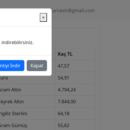
Gizlilik Politikası
kurcevir@gmail.com
×
üncel Kurlar
ndirebilirsiniz.
Kur
Kaç TL
ntiyi İndir
Kapat
Dolar
47,57
Euro
54,91
Gram Altın
4.794,24
eyrek Altın
7.844,00
ngiliz Sterlini
64,18
Gram Gümüş
55,62