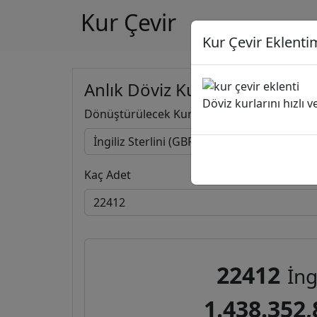
Kur Çevir
Kur Çevir Eklentim
Anlık Döviz Kuru Hesapla
Döviz kurlarını hızlı 
Dönüştürülecek Kur
Kaç Adet
22412
İng
1.438.352,