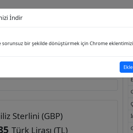
izi İndir
G
ve sorunsuz bir şekilde dönüştürmek için Chrome eklentimizi i
Dönüşecek Kur
Ekle
Ç
iliz Sterlini (GBP)
İ
85
Türk Lirası (TL)