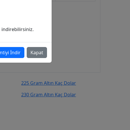
ndirebilirsiniz.
ntiyi İndir
Kapat
225 Gram Altın Kaç Dolar
230 Gram Altın Kaç Dolar