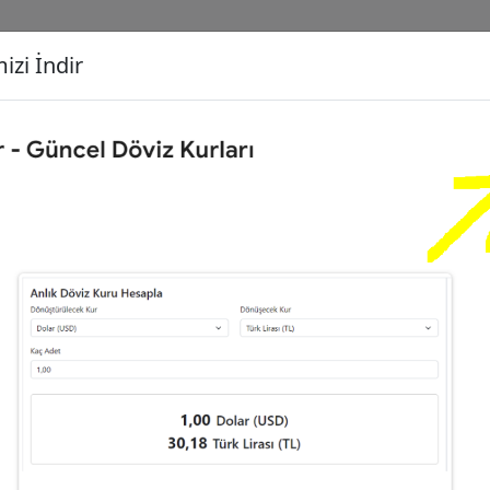
izi İndir
G
Dönüşecek Kur
Ç
Gram Altın (GA)
İ
21
Dolar (USD)