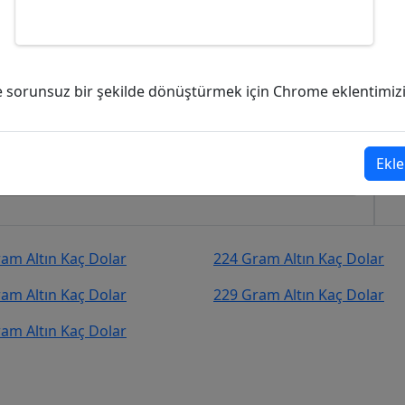
kaç Dolar (USD)?
ve sorunsuz bir şekilde dönüştürmek için Chrome eklentimizi i
9,21
Dolar (USD)
şekilde kurcevir.net adresinden takip
Ekle
am Altın Kaç Dolar
224 Gram Altın Kaç Dolar
am Altın Kaç Dolar
229 Gram Altın Kaç Dolar
am Altın Kaç Dolar