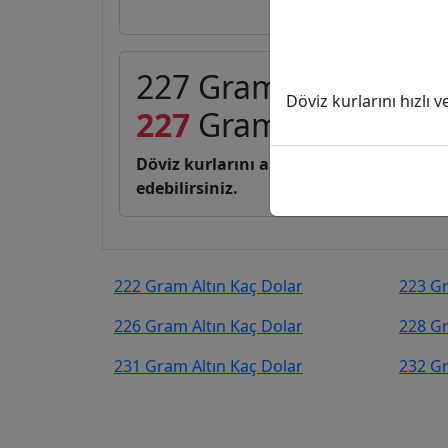
227 Gram Altın (GA) 
Döviz kurlarını hızlı 
227
Gram Altın
22.85
Döviz kurlarını anlık, canlı, basit bir 
edebilirsiniz.
222 Gram Altın Kaç Dolar
223 Gr
226 Gram Altın Kaç Dolar
228 Gr
231 Gram Altın Kaç Dolar
232 Gr