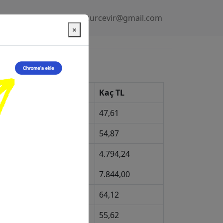
Gizlilik Politikası
kurcevir@gmail.com
×
üncel Kurlar
Kur
Kaç TL
Dolar
47,61
Euro
54,87
Gram Altın
4.794,24
eyrek Altın
7.844,00
ngiliz Sterlini
64,12
Gram Gümüş
55,62