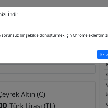
izi İndir
G
ve sorunsuz bir şekilde dönüştürmek için Chrome eklentimizi i
Dönüşecek Kur
Ekle
Ç
Çeyrek Altın (C)
İ
00
Türk Lirası (TL)