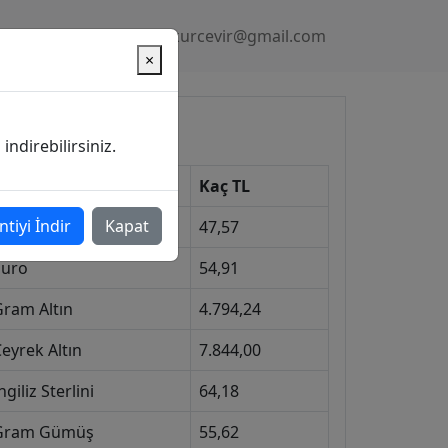
Gizlilik Politikası
kurcevir@gmail.com
×
üncel Kurlar
ndirebilirsiniz.
Kur
Kaç TL
ntiyi İndir
Kapat
Dolar
47,57
Euro
54,91
Gram Altın
4.794,24
eyrek Altın
7.844,00
ngiliz Sterlini
64,18
Gram Gümüş
55,62