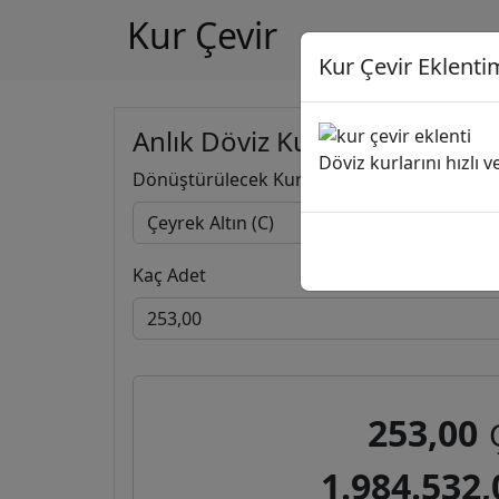
Kur Çevir
Kur Çevir Eklentim
Anlık Döviz Kuru Hesapla
Döviz kurlarını hızlı 
Dönüştürülecek Kur
Kaç Adet
253,00
1.984.532,