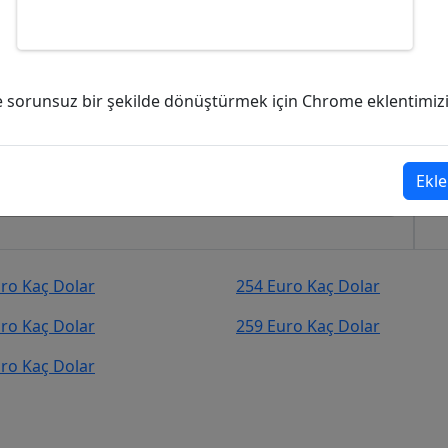
olar (USD)?
ve sorunsuz bir şekilde dönüştürmek için Chrome eklentimizi i
r (USD)
şekilde kurcevir.net adresinden takip
Ekle
ro Kaç Dolar
254 Euro Kaç Dolar
ro Kaç Dolar
259 Euro Kaç Dolar
ro Kaç Dolar