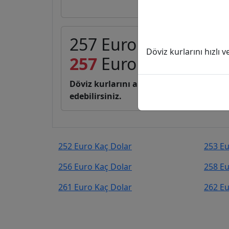
257 Euro (EUR) kaç D
Döviz kurlarını hızlı 
257
Euro
296,63
Dola
Döviz kurlarını anlık, canlı, basit bir 
edebilirsiniz.
252 Euro Kaç Dolar
253 Eu
256 Euro Kaç Dolar
258 Eu
261 Euro Kaç Dolar
262 Eu