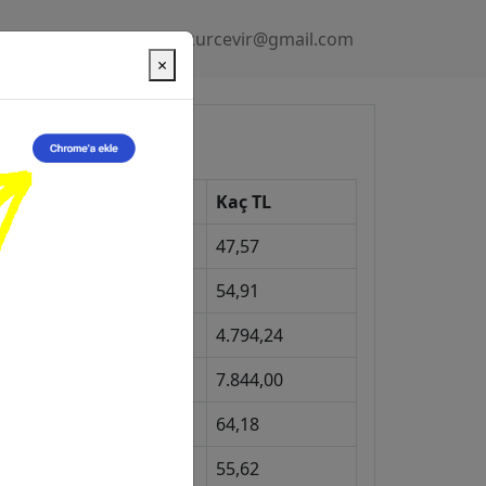
Gizlilik Politikası
kurcevir@gmail.com
×
üncel Kurlar
Kur
Kaç TL
Dolar
47,57
Euro
54,91
Gram Altın
4.794,24
eyrek Altın
7.844,00
ngiliz Sterlini
64,18
Gram Gümüş
55,62