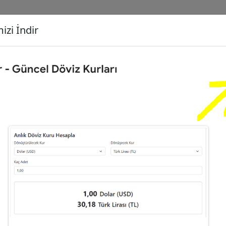
izi İndir
G
Dönüşecek Kur
Ç
0
Euro (EUR)
İ
3
Dolar (USD)