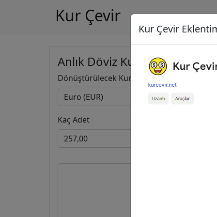
Kur Çevir
Kur Çevir Eklentim
Anlık Döviz Kuru Hesapla
Dönüştürülecek Kur
Kaç Adet
257,0
296,6