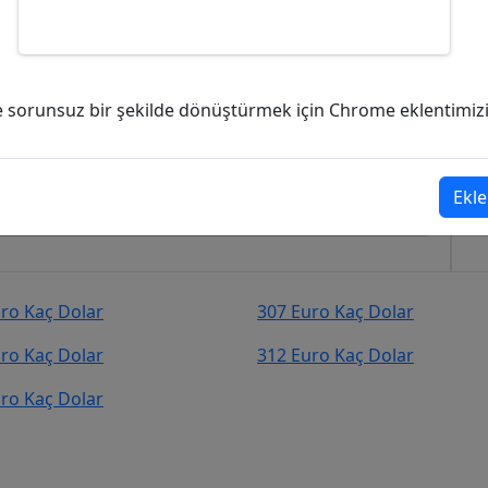
olar (USD)?
ve sorunsuz bir şekilde dönüştürmek için Chrome eklentimizi i
r (USD)
şekilde kurcevir.net adresinden takip
Ekle
ro Kaç Dolar
307 Euro Kaç Dolar
ro Kaç Dolar
312 Euro Kaç Dolar
ro Kaç Dolar