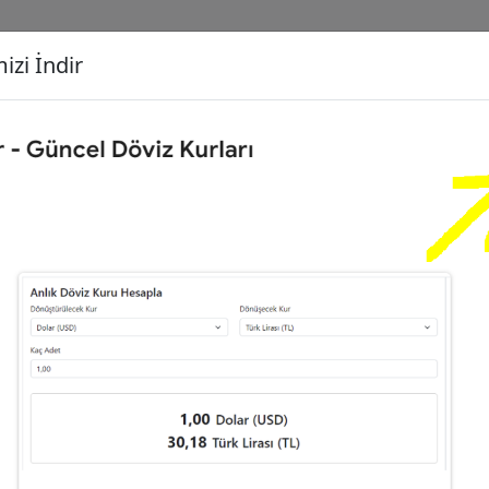
izi İndir
G
Dönüşecek Kur
Ç
0
Euro (EUR)
İ
1
Dolar (USD)