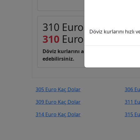
310 Euro (EUR) kaç D
Döviz kurlarını hızlı 
310
Euro
357,31
Dola
Döviz kurlarını anlık, canlı, basit bir 
edebilirsiniz.
305 Euro Kaç Dolar
306 Eu
309 Euro Kaç Dolar
311 Eu
314 Euro Kaç Dolar
315 Eu