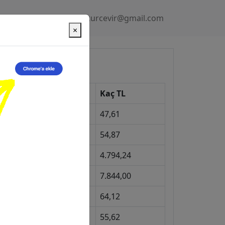
Gizlilik Politikası
kurcevir@gmail.com
×
üncel Kurlar
Kur
Kaç TL
Dolar
47,61
Euro
54,87
Gram Altın
4.794,24
eyrek Altın
7.844,00
ngiliz Sterlini
64,12
Gram Gümüş
55,62