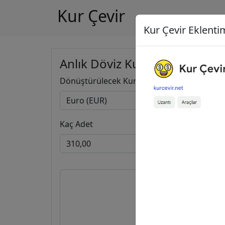
Kur Çevir
Kur Çevir Eklentim
Anlık Döviz Kuru Hesapla
Dönüştürülecek Kur
Kaç Adet
310,0
357,3