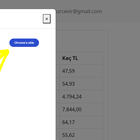
Gizlilik Politikası
kurcevir@gmail.com
×
üncel Kurlar
Kur
Kaç TL
Dolar
47,59
Euro
54,93
Gram Altın
4.794,24
eyrek Altın
7.844,00
ngiliz Sterlini
64,17
Gram Gümüş
55,62