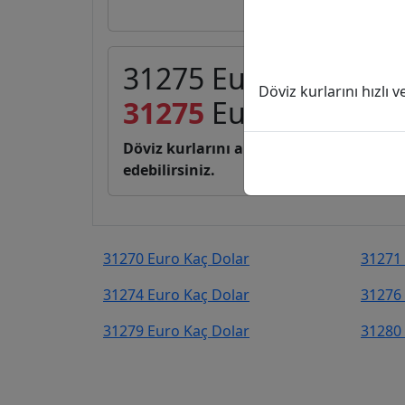
31275 Euro (EUR) kaç
Döviz kurlarını hızlı 
31275
Euro
36.100,7
Döviz kurlarını anlık, canlı, basit bir 
edebilirsiniz.
31270 Euro Kaç Dolar
31271 
31274 Euro Kaç Dolar
31276 
31279 Euro Kaç Dolar
31280 