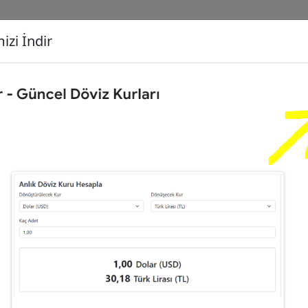
izi İndir
G
Dönüşecek Kur
Ç
,00
Euro (EUR)
İ
73
Dolar (USD)