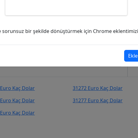
 Dolar (USD)?
ve sorunsuz bir şekilde dönüştürmek için Chrome eklentimizi i
3
Dolar (USD)
şekilde kurcevir.net adresinden takip
Ekle
Euro Kaç Dolar
31272 Euro Kaç Dolar
Euro Kaç Dolar
31277 Euro Kaç Dolar
Euro Kaç Dolar