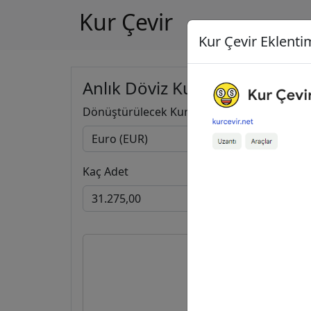
Kur Çevir
Kur Çevir Eklentim
Anlık Döviz Kuru Hesapla
Dönüştürülecek Kur
Kaç Adet
31.275
36.100,