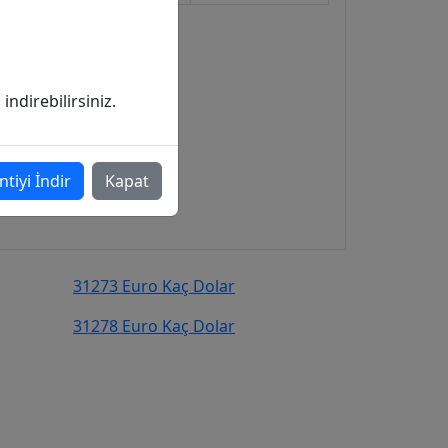
ndirebilirsiniz.
ntiyi İndir
Kapat
31273 Euro Kaç Dolar
31278 Euro Kaç Dolar