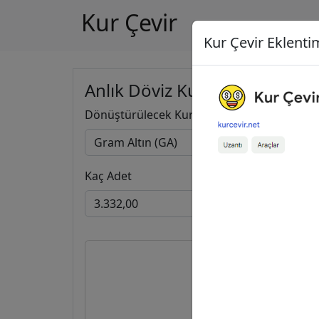
Kur Çevir
Kur Çevir Eklentim
Anlık Döviz Kuru Hesapla
Dönüştürülecek Kur
Kaç Adet
3.332,00
15.974.407