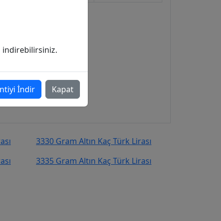
ndirebilirsiniz.
ntiyi İndir
Kapat
ası
3330 Gram Altın Kaç Türk Lirası
ası
3335 Gram Altın Kaç Türk Lirası