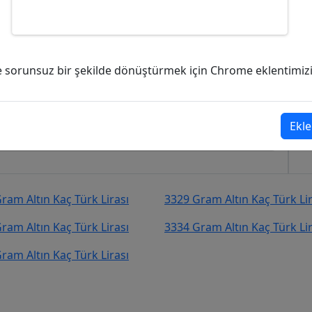
kaç Türk Lirası (TL)?
ve sorunsuz bir şekilde dönüştürmek için Chrome eklentimizi i
74.407,68
Türk Lirası (TL)
şekilde kurcevir.net adresinden takip
Ekle
ram Altın Kaç Türk Lirası
3329 Gram Altın Kaç Türk Lir
ram Altın Kaç Türk Lirası
3334 Gram Altın Kaç Türk Lir
ram Altın Kaç Türk Lirası