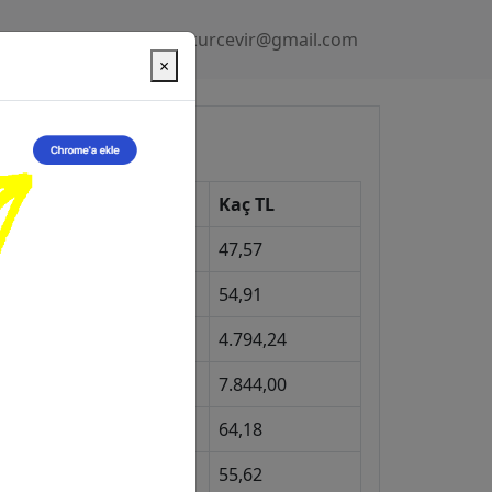
Gizlilik Politikası
kurcevir@gmail.com
×
üncel Kurlar
Kur
Kaç TL
Dolar
47,57
Euro
54,91
Gram Altın
4.794,24
eyrek Altın
7.844,00
ngiliz Sterlini
64,18
Gram Gümüş
55,62