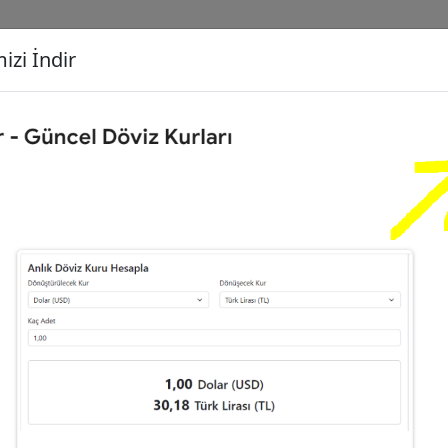
izi İndir
G
Dönüşecek Kur
Ç
Gram Altın (GA)
İ
,68
Türk Lirası (TL)