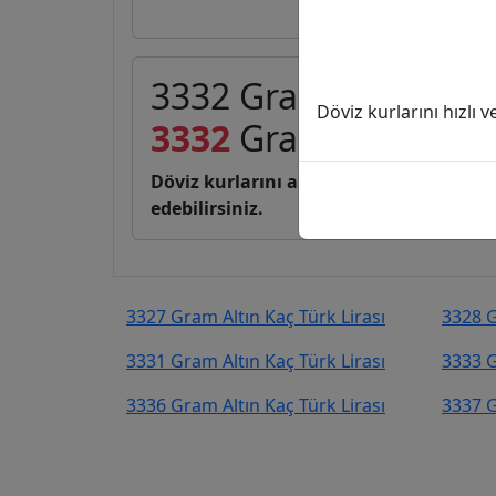
3332 Gram Altın (GA) 
Döviz kurlarını hızlı 
3332
Gram Altın
15.9
Döviz kurlarını anlık, canlı, basit bir 
edebilirsiniz.
3327 Gram Altın Kaç Türk Lirası
3328 G
3331 Gram Altın Kaç Türk Lirası
3333 G
3336 Gram Altın Kaç Türk Lirası
3337 G