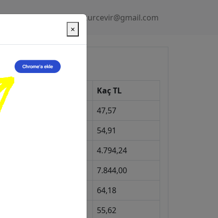
Gizlilik Politikası
kurcevir@gmail.com
×
üncel Kurlar
Kur
Kaç TL
Dolar
47,57
Euro
54,91
Gram Altın
4.794,24
eyrek Altın
7.844,00
ngiliz Sterlini
64,18
Gram Gümüş
55,62