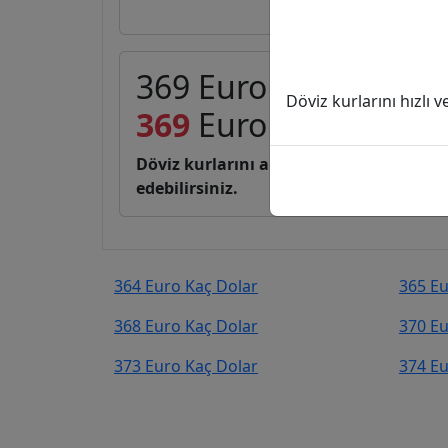
369 Euro (EUR) kaç D
Döviz kurlarını hızlı 
369
Euro
425,89
Dola
Döviz kurlarını anlık, canlı, basit bir 
edebilirsiniz.
364 Euro Kaç Dolar
365 Eu
368 Euro Kaç Dolar
370 Eu
373 Euro Kaç Dolar
374 Eu