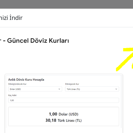
izi İndir
G
Dönüşecek Kur
Ç
0
Euro (EUR)
İ
9
Dolar (USD)