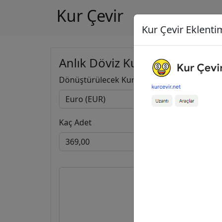
Kur Çevir
Kur Çevir Eklentim
Anlık Döviz Kuru Hesapla
Dönüştürülecek Kur
Kaç Adet
369,0
425,8