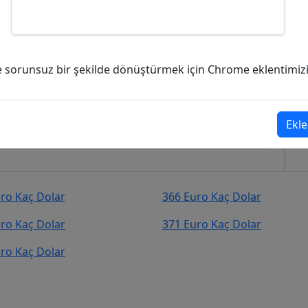
olar (USD)?
ve sorunsuz bir şekilde dönüştürmek için Chrome eklentimizi i
r (USD)
şekilde kurcevir.net adresinden takip
Ekle
ro Kaç Dolar
366 Euro Kaç Dolar
ro Kaç Dolar
371 Euro Kaç Dolar
ro Kaç Dolar