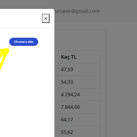
Gizlilik Politikası
kurcevir@gmail.com
×
üncel Kurlar
Kur
Kaç TL
Dolar
47,59
Euro
54,93
Gram Altın
4.794,24
eyrek Altın
7.844,00
ngiliz Sterlini
64,17
Gram Gümüş
55,62