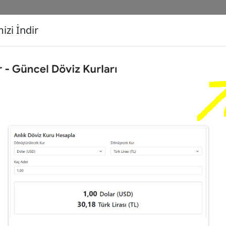
izi İndir
G
Dönüşecek Kur
Ç
0
Dolar (USD)
İ
6
Türk Lirası (TL)