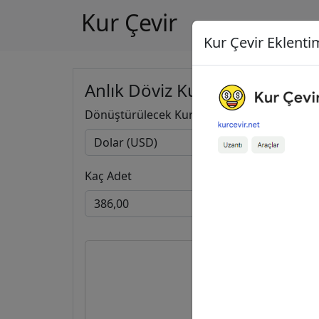
Kur Çevir
Kur Çevir Eklentim
Anlık Döviz Kuru Hesapla
Dönüştürülecek Kur
Kaç Adet
386,0
18.370,1