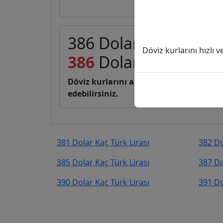
386 Dolar (USD) kaç T
Döviz kurlarını hızlı 
386
Dolar
18.370,16
T
Döviz kurlarını anlık, canlı, basit bir 
edebilirsiniz.
381 Dolar Kaç Türk Lirası
382 Do
385 Dolar Kaç Türk Lirası
387 Do
390 Dolar Kaç Türk Lirası
391 Do