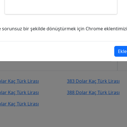
ürk Lirası (TL)?
ve sorunsuz bir şekilde dönüştürmek için Chrome eklentimizi i
ürk Lirası (TL)
şekilde kurcevir.net adresinden takip
Ekle
lar Kaç Türk Lirası
383 Dolar Kaç Türk Lirası
lar Kaç Türk Lirası
388 Dolar Kaç Türk Lirası
lar Kaç Türk Lirası