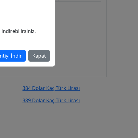
ndirebilirsiniz.
ntiyi İndir
Kapat
384 Dolar Kaç Türk Lirası
389 Dolar Kaç Türk Lirası