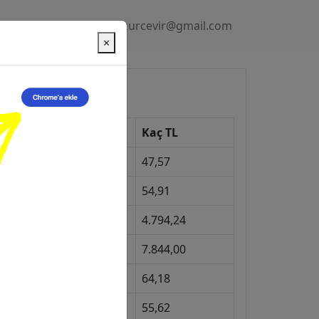
Gizlilik Politikası
kurcevir@gmail.com
×
üncel Kurlar
Kur
Kaç TL
Dolar
47,57
Euro
54,91
Gram Altın
4.794,24
eyrek Altın
7.844,00
ngiliz Sterlini
64,18
Gram Gümüş
55,62