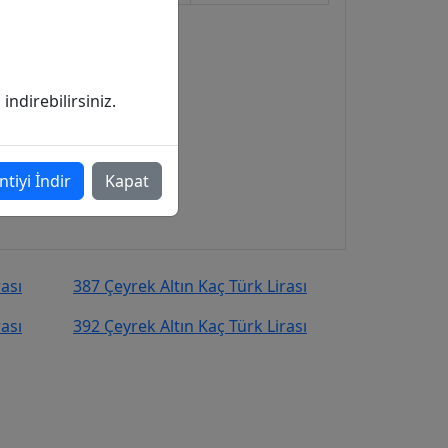
ndirebilirsiniz.
ntiyi İndir
Kapat
rası
387 Çeyrek Altın Kaç Türk Lirası
rası
392 Çeyrek Altın Kaç Türk Lirası