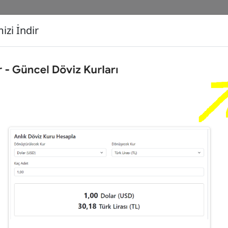
izi İndir
G
Dönüşecek Kur
Ç
Çeyrek Altın (C)
İ
00
Türk Lirası (TL)