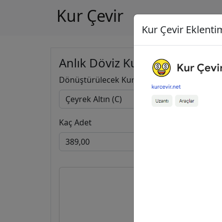
Kur Çevir
Kur Çevir Eklentim
Anlık Döviz Kuru Hesapla
Dönüştürülecek Kur
Kaç Adet
389,00
3.051.316,