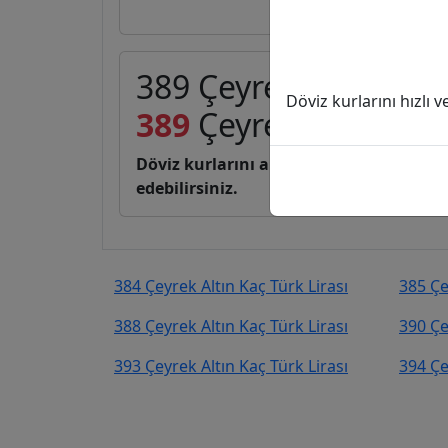
389 Çeyrek Altın (C) k
Döviz kurlarını hızlı 
389
Çeyrek Altın
3.05
Döviz kurlarını anlık, canlı, basit bir 
edebilirsiniz.
384 Çeyrek Altın Kaç Türk Lirası
385 Çe
388 Çeyrek Altın Kaç Türk Lirası
390 Çe
393 Çeyrek Altın Kaç Türk Lirası
394 Çe