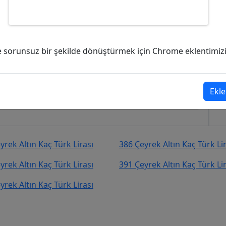
aç Türk Lirası (TL)?
ve sorunsuz bir şekilde dönüştürmek için Chrome eklentimizi i
1.316,00
Türk Lirası (TL)
şekilde kurcevir.net adresinden takip
Ekle
yrek Altın Kaç Türk Lirası
386 Çeyrek Altın Kaç Türk Li
yrek Altın Kaç Türk Lirası
391 Çeyrek Altın Kaç Türk Li
yrek Altın Kaç Türk Lirası