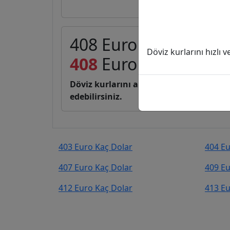
408 Euro (EUR) kaç D
Döviz kurlarını hızlı 
408
Euro
470,26
Dola
Döviz kurlarını anlık, canlı, basit bir 
edebilirsiniz.
403 Euro Kaç Dolar
404 Eu
407 Euro Kaç Dolar
409 Eu
412 Euro Kaç Dolar
413 Eu