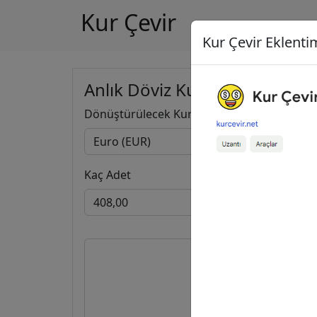
Kur Çevir
Kur Çevir Eklentim
Anlık Döviz Kuru Hesapla
Dönüştürülecek Kur
Kaç Adet
408,0
470,2