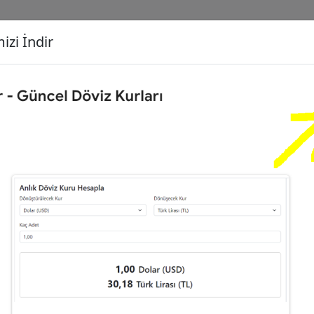
izi İndir
G
Dönüşecek Kur
Ç
0
Euro (EUR)
İ
6
Dolar (USD)