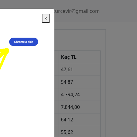
Gizlilik Politikası
kurcevir@gmail.com
×
üncel Kurlar
Kur
Kaç TL
Dolar
47,61
Euro
54,87
Gram Altın
4.794,24
eyrek Altın
7.844,00
ngiliz Sterlini
64,12
Gram Gümüş
55,62