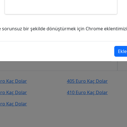
olar (USD)?
ve sorunsuz bir şekilde dönüştürmek için Chrome eklentimizi i
r (USD)
şekilde kurcevir.net adresinden takip
Ekle
ro Kaç Dolar
405 Euro Kaç Dolar
ro Kaç Dolar
410 Euro Kaç Dolar
ro Kaç Dolar