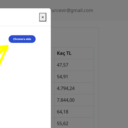
Gizlilik Politikası
kurcevir@gmail.com
×
üncel Kurlar
Kur
Kaç TL
Dolar
47,57
Euro
54,91
Gram Altın
4.794,24
eyrek Altın
7.844,00
ngiliz Sterlini
64,18
Gram Gümüş
55,62