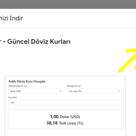
izi İndir
G
Dönüşecek Kur
Ç
00
Dolar (USD)
İ
06
Euro (EUR)