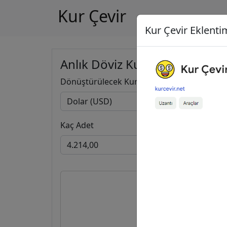
Kur Çevir
Kur Çevir Eklentim
Anlık Döviz Kuru Hesapla
Dönüştürülecek Kur
Kaç Adet
4.214,
3.651,