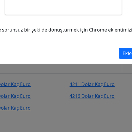
 Euro (EUR)?
ve sorunsuz bir şekilde dönüştürmek için Chrome eklentimizi i
uro (EUR)
şekilde kurcevir.net adresinden takip
Ekle
olar Kaç Euro
4211 Dolar Kaç Euro
olar Kaç Euro
4216 Dolar Kaç Euro
olar Kaç Euro