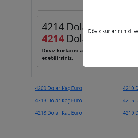
4214 Dolar (USD) kaç
Döviz kurlarını hızlı 
4214
Dolar
3.651,06
E
Döviz kurlarını anlık, canlı, basit bir 
edebilirsiniz.
4209 Dolar Kaç Euro
4210 D
4213 Dolar Kaç Euro
4215 D
4218 Dolar Kaç Euro
4219 D