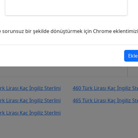
ç İngiliz Sterlini (GBP)?
ve sorunsuz bir şekilde dönüştürmek için Chrome eklentimizi i
ngiliz Sterlini (GBP)
şekilde kurcevir.net adresinden takip
Ekle
k Lirası Kaç İngiliz Sterlini
460 Türk Lirası Kaç İngiliz Ste
k Lirası Kaç İngiliz Sterlini
465 Türk Lirası Kaç İngiliz Ste
k Lirası Kaç İngiliz Sterlini