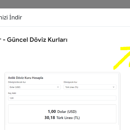
izi İndir
G
Dönüşecek Kur
Ç
Türk Lirası (TL)
İ
liz Sterlini (GBP)