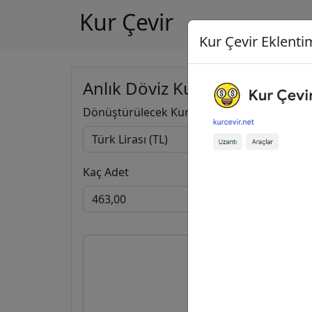
Kur Çevir
Kur Çevir Eklentim
Anlık Döviz Kuru Hesapla
Dönüştürülecek Kur
Kaç Adet
463,00
7,21
İngi