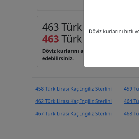
463 Türk Lirası (TL) ka
Döviz kurlarını hızlı 
463
Türk Lirası
7,21
İ
Döviz kurlarını anlık, canlı, basit bir 
edebilirsiniz.
458 Türk Lirası Kaç İngiliz Sterlini
459 Tür
462 Türk Lirası Kaç İngiliz Sterlini
464 Tür
467 Türk Lirası Kaç İngiliz Sterlini
468 Tür