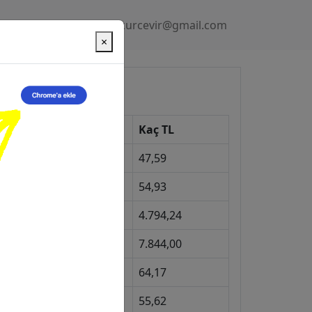
Gizlilik Politikası
kurcevir@gmail.com
×
üncel Kurlar
Kur
Kaç TL
Dolar
47,59
Euro
54,93
Gram Altın
4.794,24
eyrek Altın
7.844,00
ngiliz Sterlini
64,17
Gram Gümüş
55,62