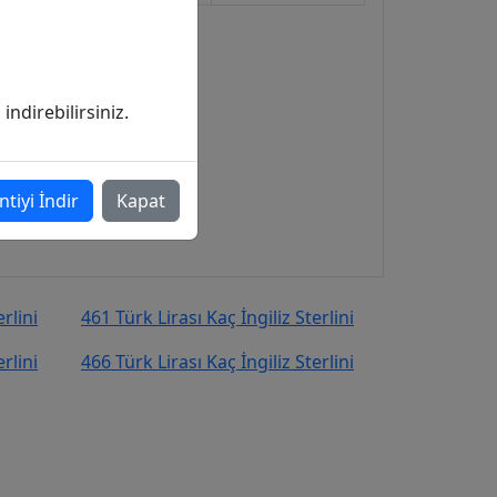
ndirebilirsiniz.
ntiyi İndir
Kapat
rlini
461 Türk Lirası Kaç İngiliz Sterlini
rlini
466 Türk Lirası Kaç İngiliz Sterlini