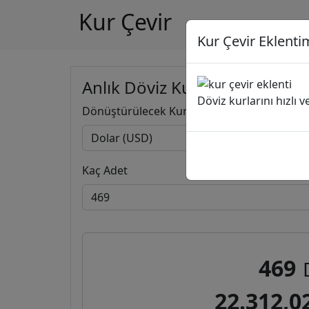
Kur Çevir
Kur Çevir Eklentim
Anlık Döviz Kuru Hesapla
Döviz kurlarını hızlı 
Dönüştürülecek Kur
Kaç Adet
469
22.312,0