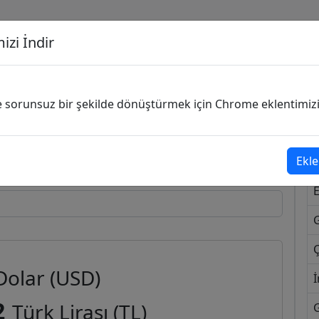
izi İndir
G
ve sorunsuz bir şekilde dönüştürmek için Chrome eklentimizi i
Dönüşecek Kur
Ekle
Ç
Dolar (USD)
İ
2
Türk Lirası (TL)