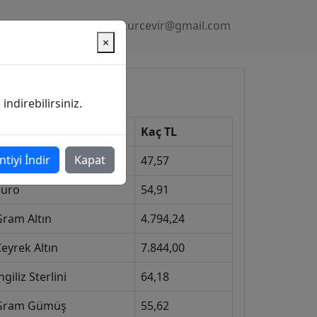
Gizlilik Politikası
kurcevir@gmail.com
×
üncel Kurlar
ndirebilirsiniz.
Kur
Kaç TL
ntiyi İndir
Kapat
Dolar
47,57
Euro
54,91
Gram Altın
4.794,24
eyrek Altın
7.844,00
ngiliz Sterlini
64,18
Gram Gümüş
55,62