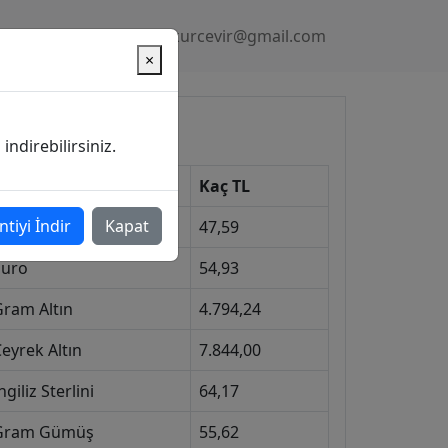
Gizlilik Politikası
kurcevir@gmail.com
×
üncel Kurlar
ndirebilirsiniz.
Kur
Kaç TL
ntiyi İndir
Kapat
Dolar
47,59
Euro
54,93
Gram Altın
4.794,24
eyrek Altın
7.844,00
ngiliz Sterlini
64,17
Gram Gümüş
55,62