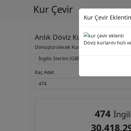
Kur Çevir
Kur Çevir Eklentim
Anlık Döviz Kuru Hesapla
Döviz kurlarını hızlı 
Dönüştürülecek Kur
Kaç Adet
474
İngil
30.418,2