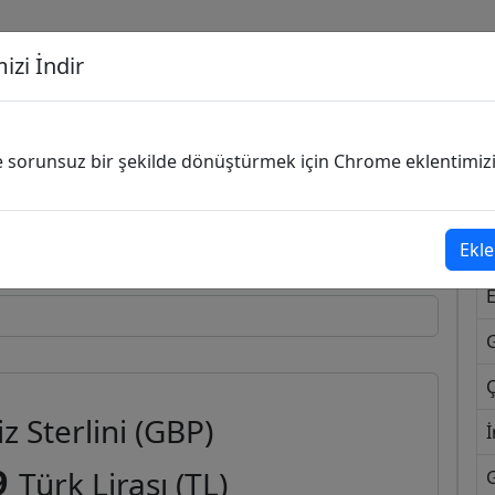
izi İndir
G
ve sorunsuz bir şekilde dönüştürmek için Chrome eklentimizi i
Dönüşecek Kur
Ekle
Ç
iz Sterlini (GBP)
İ
9
Türk Lirası (TL)