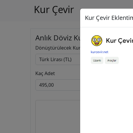
Kur Çevir
Kur Çevir Eklentim
Anlık Döviz Kuru Hesapla
Dönüştürülecek Kur
Kaç Adet
495,00
10,40