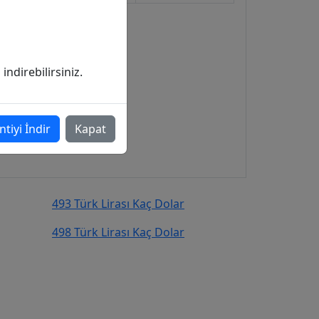
ndirebilirsiniz.
ntiyi İndir
Kapat
493 Türk Lirası Kaç Dolar
498 Türk Lirası Kaç Dolar