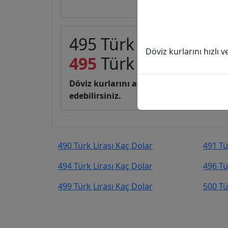
495 Türk Lirası (TL) 
Döviz kurlarını hızlı 
495
Türk Lirası
10,40
Döviz kurlarını anlık, canlı, basit bir 
edebilirsiniz.
490 Türk Lirası Kaç Dolar
491 Tü
494 Türk Lirası Kaç Dolar
496 Tü
499 Türk Lirası Kaç Dolar
500 Tü