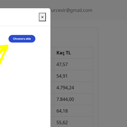
Gizlilik Politikası
kurcevir@gmail.com
×
üncel Kurlar
Kur
Kaç TL
Dolar
47,57
Euro
54,91
Gram Altın
4.794,24
eyrek Altın
7.844,00
ngiliz Sterlini
64,18
Gram Gümüş
55,62