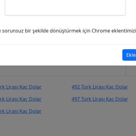
kaç Dolar (USD)?
ve sorunsuz bir şekilde dönüştürmek için Chrome eklentimizi i
Dolar (USD)
şekilde kurcevir.net adresinden takip
Ekle
rk Lirası Kaç Dolar
492 Türk Lirası Kaç Dolar
rk Lirası Kaç Dolar
497 Türk Lirası Kaç Dolar
rk Lirası Kaç Dolar