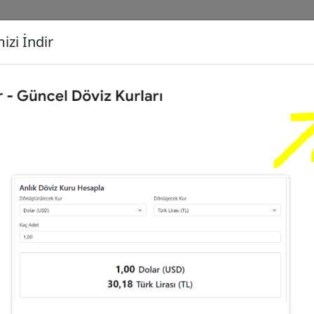
izi İndir
G
Dönüşecek Kur
Ç
Türk Lirası (TL)
İ
Dolar (USD)