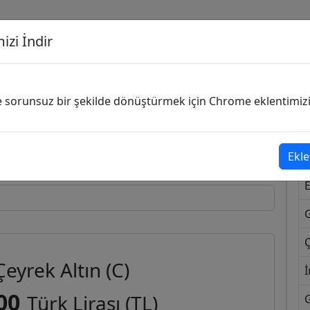
izi İndir
G
ve sorunsuz bir şekilde dönüştürmek için Chrome eklentimizi i
Dönüşecek Kur
Ekle
Ç
Çeyrek Altın (C)
İ
00
Türk Lirası (TL)