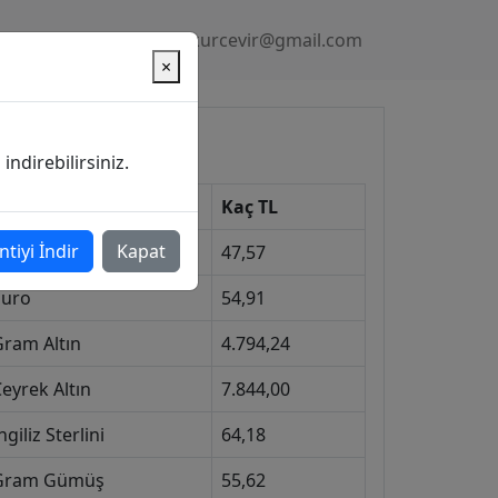
Gizlilik Politikası
kurcevir@gmail.com
×
üncel Kurlar
ndirebilirsiniz.
Kur
Kaç TL
ntiyi İndir
Kapat
Dolar
47,57
Euro
54,91
Gram Altın
4.794,24
eyrek Altın
7.844,00
ngiliz Sterlini
64,18
Gram Gümüş
55,62