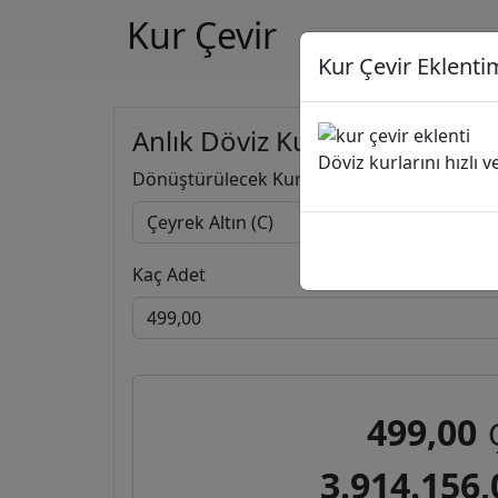
Kur Çevir
Kur Çevir Eklentim
Anlık Döviz Kuru Hesapla
Döviz kurlarını hızlı 
Dönüştürülecek Kur
Kaç Adet
499,00
3.914.156,